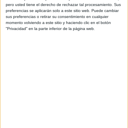
pero usted tiene el derecho de rechazar tal procesamiento. Sus
preferencias se aplicarán solo a este sitio web. Puede cambiar
sus preferencias o retirar su consentimiento en cualquier
momento volviendo a este sitio y haciendo clic en el botón
"Privacidad" en la parte inferior de la página web.
Acerca de orientacionandujar
Orientación Andújar no es solo un blog, es la apuesta
personal de dos profesores Ginés y Maribel, que
además de ser pareja, son los encargados de los
contenidos que encontramos dentro del blog y en el
cual, vuelcan la mayor parte del tiempo, que sus tareas
como docentes, y voluntarios en sus meses de verano
les permite.
DEJA UNA RESPUESTA
Tu dirección de correo electrónico no será