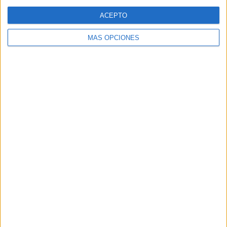
Web
ACEPTO
MÁS OPCIONES
Buscar
Buscar
¿TE GUSTA NUESTRO MATERIAL?