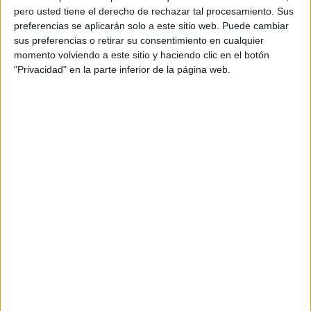
pero usted tiene el derecho de rechazar tal procesamiento. Sus
preferencias se aplicarán solo a este sitio web. Puede cambiar
sus preferencias o retirar su consentimiento en cualquier
momento volviendo a este sitio y haciendo clic en el botón
"Privacidad" en la parte inferior de la página web.
Acerca de orientacionandujar
Orientación Andújar no es solo un blog, es la apuesta
personal de dos profesores Ginés y Maribel, que
además de ser pareja, son los encargados de los
contenidos que encontramos dentro del blog y en el
cual, vuelcan la mayor parte del tiempo, que sus tareas
como docentes, y voluntarios en sus meses de verano
les permite.
DEJA UNA RESPUESTA
Tu dirección de correo electrónico no será