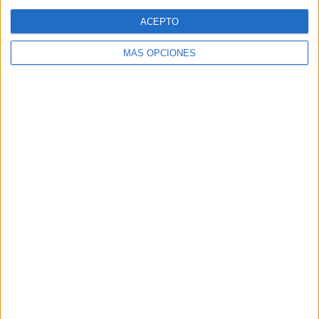
Web
ACEPTO
MÁS OPCIONES
Buscar
Buscar
¿TE GUSTA NUESTRO MATERIAL?