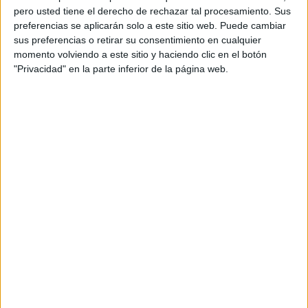
pero usted tiene el derecho de rechazar tal procesamiento. Sus
preferencias se aplicarán solo a este sitio web. Puede cambiar
sus preferencias o retirar su consentimiento en cualquier
momento volviendo a este sitio y haciendo clic en el botón
"Privacidad" en la parte inferior de la página web.
Acerca de orientacionandujar
Orientación Andújar no es solo un blog, es la apuesta
personal de dos profesores Ginés y Maribel, que
además de ser pareja, son los encargados de los
contenidos que encontramos dentro del blog y en el
cual, vuelcan la mayor parte del tiempo, que sus tareas
como docentes, y voluntarios en sus meses de verano
les permite.
DEJA UNA RESPUESTA
Tu dirección de correo electrónico no será