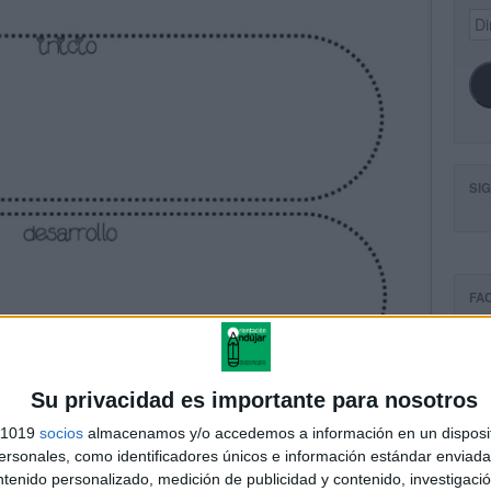
Dir
de
ema
SI
FA
Su privacidad es importante para nosotros
s 1019
socios
almacenamos y/o accedemos a información en un disposit
sonales, como identificadores únicos e información estándar enviada 
ntenido personalizado, medición de publicidad y contenido, investigaci