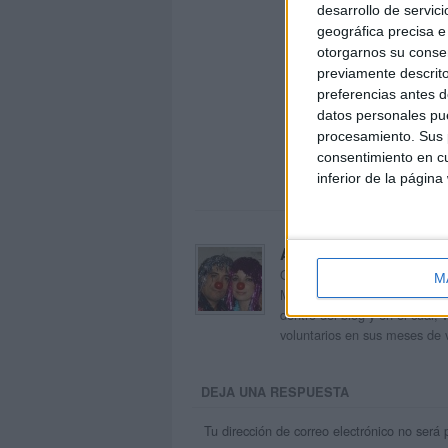
desarrollo de servici
geográfica precisa e 
otorgarnos su conse
previamente descrito
preferencias antes d
datos personales pue
procesamiento. Sus p
consentimiento en cu
inferior de la página
Acerca de orientacion
Orientación Andújar no es sol
M
Maribel, que además de ser p
dentro del blog y en el cual,
voluntarios en sus meses de 
DEJA UNA RESPUESTA
Tu dirección de correo electrónico no será 