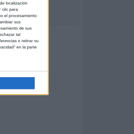
de localización
 clic para
bo el procesamiento
cambiar sus
esamiento de sus
echazar tal
erencias o retirar su
vacidad" en la parte