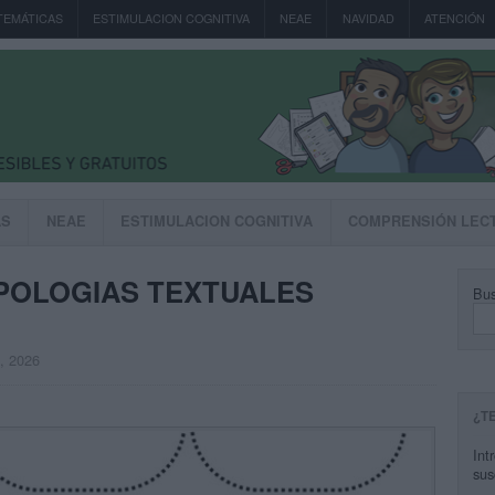
TEMÁTICAS
ESTIMULACION COGNITIVA
NEAE
NAVIDAD
ATENCIÓN
AS
NEAE
ESTIMULACION COGNITIVA
COMPRENSIÓN LEC
IPOLOGIAS TEXTUALES
Bus
, 2026
¿T
Int
sus