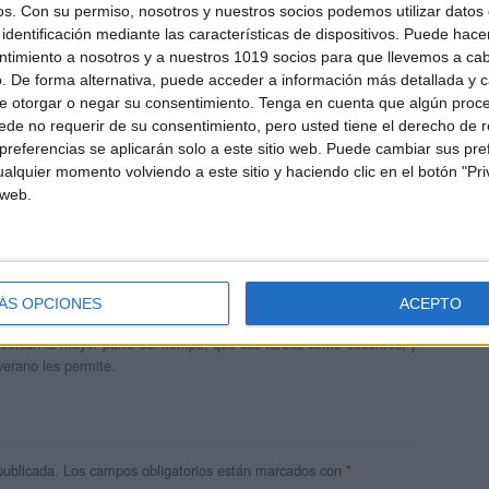
os.
Con su permiso, nosotros y nuestros socios podemos utilizar datos 
identificación mediante las características de dispositivos. Puede hacer
ntimiento a nosotros y a nuestros 1019 socios para que llevemos a ca
. De forma alternativa, puede acceder a información más detallada y 
e otorgar o negar su consentimiento.
Tenga en cuenta que algún proc
de no requerir de su consentimiento, pero usted tiene el derecho de r
referencias se aplicarán solo a este sitio web. Puede cambiar sus pref
alquier momento volviendo a este sitio y haciendo clic en el botón "Pri
 web.
andujar
o un blog, es la apuesta personal de dos profesores Ginés y
ÁS OPCIONES
ACEPTO
areja, son los encargados de los contenidos que encontramos
 vuelcan la mayor parte del tiempo, que sus tareas como docentes, y
verano les permite.
publicada.
Los campos obligatorios están marcados con
*