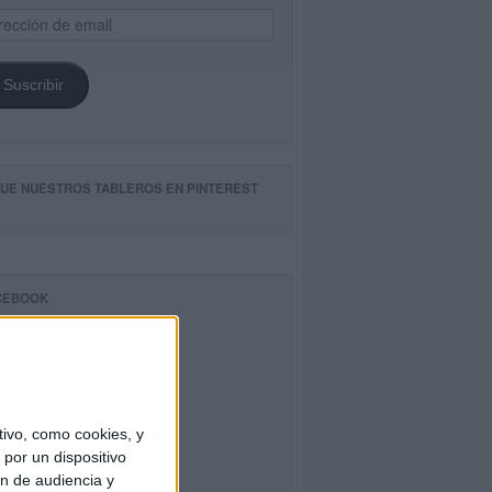
ección
il
Suscribir
GUE NUESTROS TABLEROS EN PINTEREST
CEBOOK
ivo, como cookies, y
por un dispositivo
ón de audiencia y