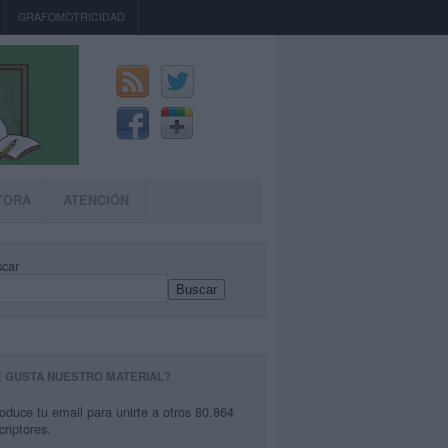
GRAFOMOTRICIDAD
TORA
ATENCIÓN
car
Buscar
E GUSTA NUESTRO MATERIAL?
roduce tu email para unirte a otros 80.864
criptores.