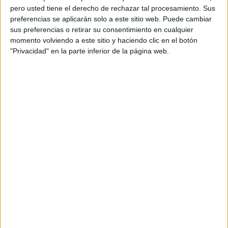
pero usted tiene el derecho de rechazar tal procesamiento. Sus
preferencias se aplicarán solo a este sitio web. Puede cambiar
sus preferencias o retirar su consentimiento en cualquier
momento volviendo a este sitio y haciendo clic en el botón
"Privacidad" en la parte inferior de la página web.
Acerca de orientacionandujar
Orientación Andújar no es solo un blog, es la apuesta
personal de dos profesores Ginés y Maribel, que
además de ser pareja, son los encargados de los
contenidos que encontramos dentro del blog y en el
cual, vuelcan la mayor parte del tiempo, que sus tareas
como docentes, y voluntarios en sus meses de verano
les permite.
DEJA UNA RESPUESTA
Tu dirección de correo electrónico no será