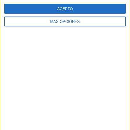
Web
ACEPTO
MÁS OPCIONES
Buscar
Buscar
¿TE GUSTA NUESTRO MATERIAL?