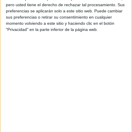
pero usted tiene el derecho de rechazar tal procesamiento. Sus
preferencias se aplicarán solo a este sitio web. Puede cambiar
sus preferencias o retirar su consentimiento en cualquier
momento volviendo a este sitio y haciendo clic en el botón
"Privacidad" en la parte inferior de la página web.
Acerca de orientacionandujar
Orientación Andújar no es solo un blog, es la apuesta
personal de dos profesores Ginés y Maribel, que
además de ser pareja, son los encargados de los
contenidos que encontramos dentro del blog y en el
cual, vuelcan la mayor parte del tiempo, que sus tareas
como docentes, y voluntarios en sus meses de verano
les permite.
DEJA UNA RESPUESTA
Tu dirección de correo electrónico no será