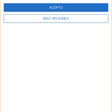
Web
ACEPTO
MÁS OPCIONES
Buscar
Buscar
¿TE GUSTA NUESTRO MATERIAL?