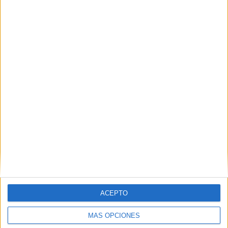
Nombre
*
Correo electrónico
*
Web
ACEPTO
MÁS OPCIONES