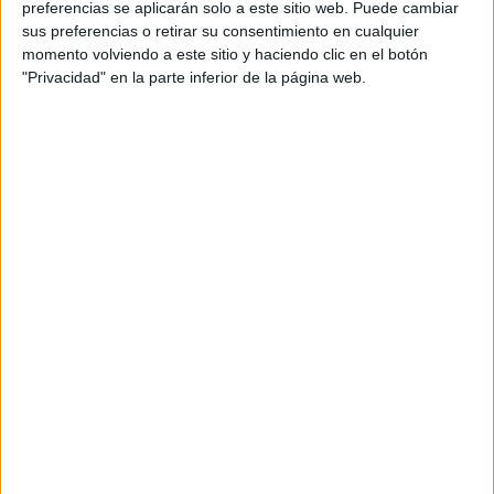
preferencias se aplicarán solo a este sitio web. Puede cambiar
sus preferencias o retirar su consentimiento en cualquier
momento volviendo a este sitio y haciendo clic en el botón
"Privacidad" en la parte inferior de la página web.
Acerca de María Olivares
El autor no ha proporcionado ninguna información.
DEJA UNA RESPUESTA
Tu dirección de correo electrónico no será
publicada.
Los campos obligatorios están marcados
con
*
Comentario
*