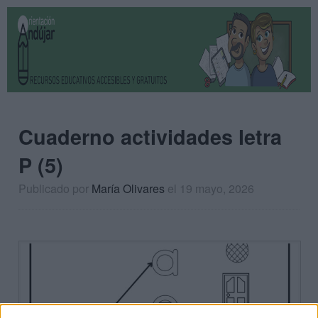
Cuaderno actividades letra
P (5)
Publicado por
María Olivares
el 19 mayo, 2026