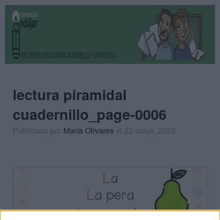
lectura piramidal
cuadernillo_page-0006
Publicado por
María Olivares
el 22 mayo, 2026