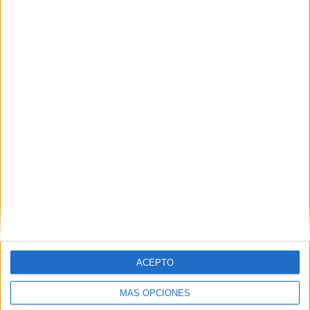
Nombre
*
Correo electrónico
*
Web
ACEPTO
MÁS OPCIONES