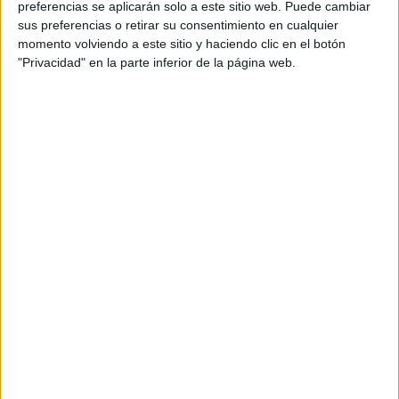
preferencias se aplicarán solo a este sitio web. Puede cambiar
sus preferencias o retirar su consentimiento en cualquier
momento volviendo a este sitio y haciendo clic en el botón
"Privacidad" en la parte inferior de la página web.
Acerca de María Olivares
El autor no ha proporcionado ninguna información.
DEJA UNA RESPUESTA
Tu dirección de correo electrónico no será
publicada.
Los campos obligatorios están marcados
con
*
Comentario
*