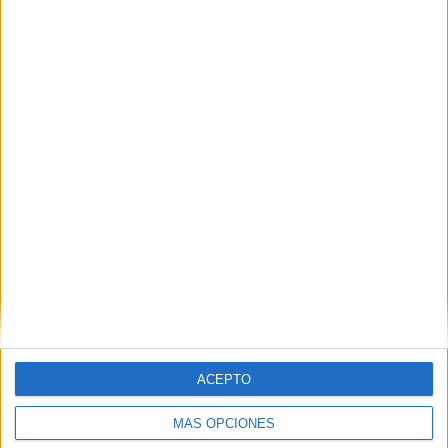
Nombre
*
Correo electrónico
*
Web
ACEPTO
MÁS OPCIONES