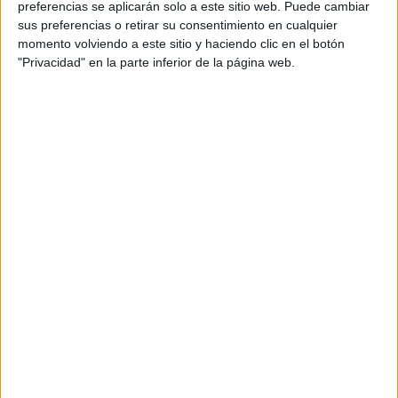
preferencias se aplicarán solo a este sitio web. Puede cambiar
sus preferencias o retirar su consentimiento en cualquier
momento volviendo a este sitio y haciendo clic en el botón
"Privacidad" en la parte inferior de la página web.
Acerca de María Olivares
El autor no ha proporcionado ninguna información.
DEJA UNA RESPUESTA
Tu dirección de correo electrónico no será
publicada.
Los campos obligatorios están marcados
con
*
Comentario
*