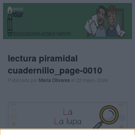
lectura piramidal
cuadernillo_page-0010
Publicado por
María Olivares
el 22 mayo, 2026