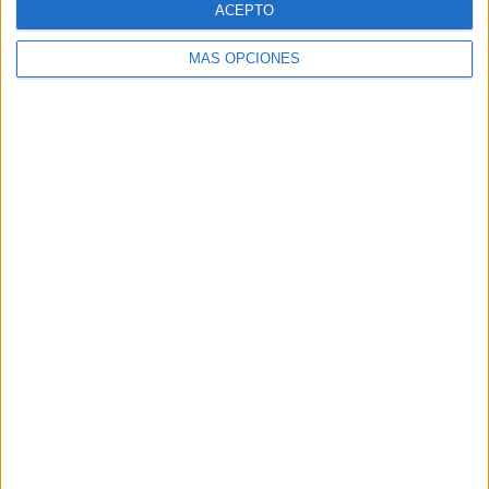
ACEPTO
MÁS OPCIONES
Buscar
Buscar
¿TE GUSTA NUESTRO MATERIAL?
Introduce tu email para unirte a otros
80.842 suscriptores.