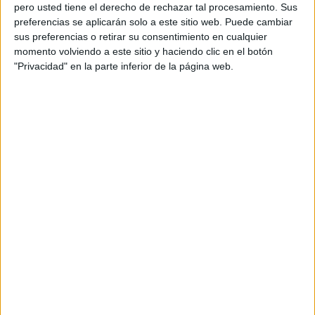
pero usted tiene el derecho de rechazar tal procesamiento. Sus
preferencias se aplicarán solo a este sitio web. Puede cambiar
sus preferencias o retirar su consentimiento en cualquier
momento volviendo a este sitio y haciendo clic en el botón
Acerca de orientacionandujar
"Privacidad" en la parte inferior de la página web.
Orientación Andújar no es solo un blog, es la apuesta
personal de dos profesores Ginés y Maribel, que
además de ser pareja, son los encargados de los
contenidos que encontramos dentro del blog y en el
cual, vuelcan la mayor parte del tiempo, que sus tareas
como docentes, y voluntarios en sus meses de verano
les permite.
DEJA UNA RESPUESTA
Tu dirección de correo electrónico no será
publicada.
Los campos obligatorios están marcados
con
*