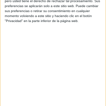
pero usted tiene el derecho de rechazar tal procesamiento. Sus
preferencias se aplicarán solo a este sitio web. Puede cambiar
Acerca de orientacionandujar
sus preferencias o retirar su consentimiento en cualquier
momento volviendo a este sitio y haciendo clic en el botón
Orientación Andújar no es solo un blog, es la apuesta
"Privacidad" en la parte inferior de la página web.
personal de dos profesores Ginés y Maribel, que
además de ser pareja, son los encargados de los
contenidos que encontramos dentro del blog y en el
cual, vuelcan la mayor parte del tiempo, que sus tareas
como docentes, y voluntarios en sus meses de verano
les permite.
DEJA UNA RESPUESTA
Tu dirección de correo electrónico no será
publicada.
Los campos obligatorios están marcados
con
*