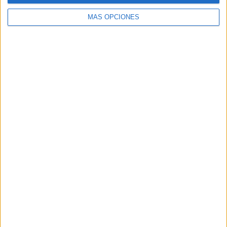
MÁS OPCIONES
Buscar
Buscar
¿TE GUSTA NUESTRO MATERIAL?
Introduce tu email para unirte a otros
80.860 suscriptores.
Dirección