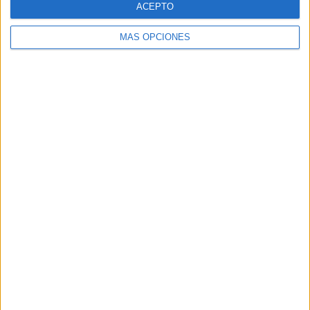
ACEPTO
MÁS OPCIONES
Buscar
Buscar
¿TE GUSTA NUESTRO MATERIAL?
Introduce tu email para unirte a otros
80.842 suscriptores.