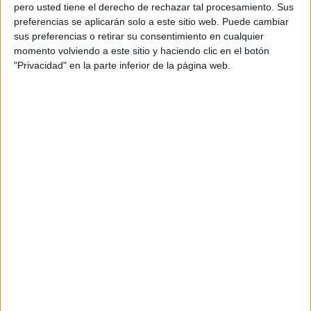
pero usted tiene el derecho de rechazar tal procesamiento. Sus
preferencias se aplicarán solo a este sitio web. Puede cambiar
sus preferencias o retirar su consentimiento en cualquier
momento volviendo a este sitio y haciendo clic en el botón
Acerca de orientacionandujar
"Privacidad" en la parte inferior de la página web.
Orientación Andújar no es solo un blog, es la apuesta
personal de dos profesores Ginés y Maribel, que
además de ser pareja, son los encargados de los
contenidos que encontramos dentro del blog y en el
cual, vuelcan la mayor parte del tiempo, que sus tareas
como docentes, y voluntarios en sus meses de verano
les permite.
DEJA UNA RESPUESTA
Tu dirección de correo electrónico no será
publicada.
Los campos obligatorios están marcados
con
*