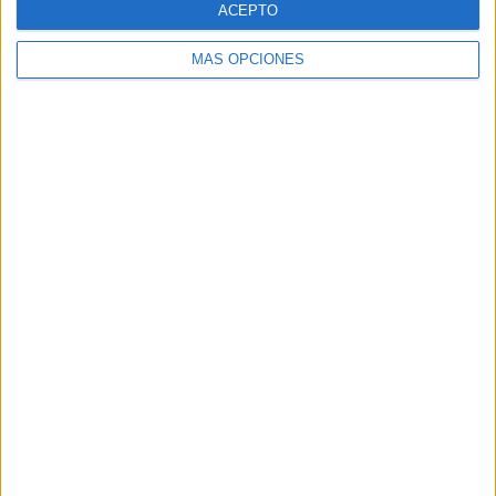
ACEPTO
MÁS OPCIONES
Buscar
Buscar
¿TE GUSTA NUESTRO MATERIAL?
Introduce tu email para unirte a otros
80.861 suscriptores.