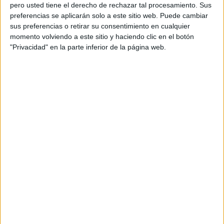
pero usted tiene el derecho de rechazar tal procesamiento. Sus
preferencias se aplicarán solo a este sitio web. Puede cambiar
sus preferencias o retirar su consentimiento en cualquier
momento volviendo a este sitio y haciendo clic en el botón
Acerca de orientacionandujar
"Privacidad" en la parte inferior de la página web.
Orientación Andújar no es solo un blog, es la apuesta
personal de dos profesores Ginés y Maribel, que
además de ser pareja, son los encargados de los
contenidos que encontramos dentro del blog y en el
cual, vuelcan la mayor parte del tiempo, que sus tareas
como docentes, y voluntarios en sus meses de verano
les permite.
DEJA UNA RESPUESTA
Tu dirección de correo electrónico no será
publicada.
Los campos obligatorios están marcados
con
*