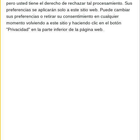
pero usted tiene el derecho de rechazar tal procesamiento. Sus
preferencias se aplicarán solo a este sitio web. Puede cambiar
sus preferencias o retirar su consentimiento en cualquier
momento volviendo a este sitio y haciendo clic en el botón
Acerca de orientacionandujar
"Privacidad" en la parte inferior de la página web.
Orientación Andújar no es solo un blog, es la apuesta
personal de dos profesores Ginés y Maribel, que
además de ser pareja, son los encargados de los
contenidos que encontramos dentro del blog y en el
cual, vuelcan la mayor parte del tiempo, que sus tareas
como docentes, y voluntarios en sus meses de verano
les permite.
DEJA UNA RESPUESTA
Tu dirección de correo electrónico no será
publicada.
Los campos obligatorios están marcados
con
*