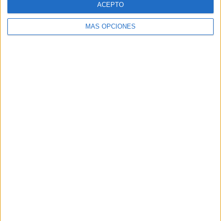
ACEPTO
MÁS OPCIONES
Buscar
Buscar
¿TE GUSTA NUESTRO MATERIAL?
Introduce tu email para unirte a otros
80.861 suscriptores.