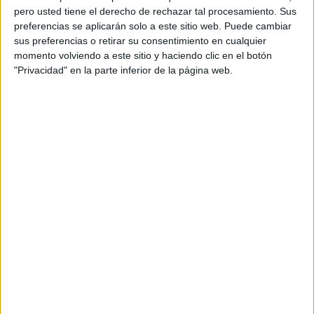
pero usted tiene el derecho de rechazar tal procesamiento. Sus
preferencias se aplicarán solo a este sitio web. Puede cambiar
sus preferencias o retirar su consentimiento en cualquier
momento volviendo a este sitio y haciendo clic en el botón
"Privacidad" en la parte inferior de la página web.
Acerca de orientacionandujar
Orientación Andújar no es solo un blog, es la apuesta
personal de dos profesores Ginés y Maribel, que
además de ser pareja, son los encargados de los
contenidos que encontramos dentro del blog y en el
cual, vuelcan la mayor parte del tiempo, que sus tareas
como docentes, y voluntarios en sus meses de verano
les permite.
DEJA UNA RESPUESTA
Tu dirección de correo electrónico no será