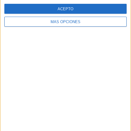
Web
ACEPTO
MÁS OPCIONES
Buscar
Buscar
¿TE GUSTA NUESTRO MATERIAL?