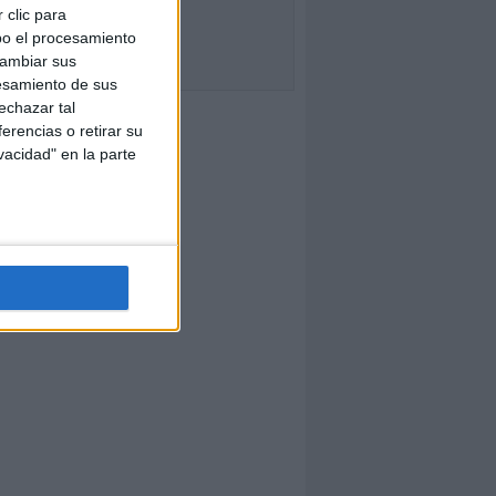
 clic para
bo el procesamiento
cambiar sus
esamiento de sus
echazar tal
erencias o retirar su
vacidad" en la parte