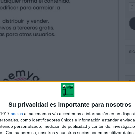
Dir
de
ema
SI
FA
Su privacidad es importante para nosotros
s 1017
socios
almacenamos y/o accedemos a información en un disposit
sonales, como identificadores únicos e información estándar enviada 
ntenido personalizado, medición de publicidad y contenido, investigaci
os.
Con su permiso, nosotros y nuestros socios podemos utilizar datos 