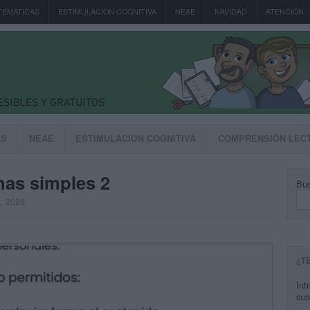
TEMÁTICAS
ESTIMULACION COGNITIVA
NEAE
NAVIDAD
ATENCIÓN
AS
NEAE
ESTIMULACION COGNITIVA
COMPRENSIÓN LEC
as simples 2
Bus
, 2026
¿T
Int
sus