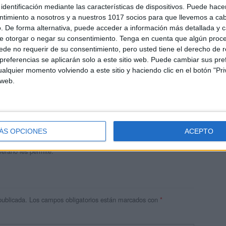
identificación mediante las características de dispositivos. Puede hacer
ntimiento a nosotros y a nuestros 1017 socios para que llevemos a ca
. De forma alternativa, puede acceder a información más detallada y 
e otorgar o negar su consentimiento.
Tenga en cuenta que algún proc
de no requerir de su consentimiento, pero usted tiene el derecho de r
referencias se aplicarán solo a este sitio web. Puede cambiar sus pref
alquier momento volviendo a este sitio y haciendo clic en el botón "Pri
 web.
andujar
o un blog, es la apuesta personal de dos profesores Ginés y
areja, son los encargados de los contenidos que encontramos
ÁS OPCIONES
ACEPTO
 vuelcan la mayor parte del tiempo, que sus tareas como docentes, y
verano les permite.
publicada.
Los campos obligatorios están marcados con
*