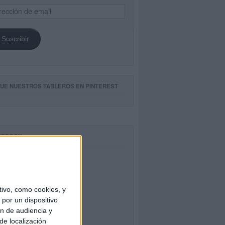
ección
il
Suscribir
GUE NUESTROS TABLEROS EN PINTEREST
CEBOOK
ivo, como cookies, y
por un dispositivo
ón de audiencia y
de localización