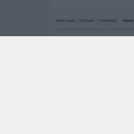
Aviso Legal
Contacto
Publicidad
Volver
Copyright Orientacion Andujar. All Rights Rese