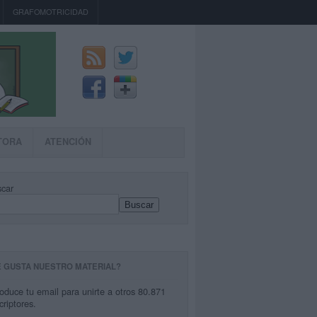
GRAFOMOTRICIDAD
TORA
ATENCIÓN
car
Buscar
E GUSTA NUESTRO MATERIAL?
roduce tu email para unirte a otros 80.871
criptores.