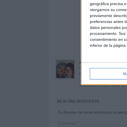
geográfica precisa e 
otorgarnos su conse
previamente descrito
preferencias antes d
datos personales pue
procesamiento. Sus p
consentimiento en cu
inferior de la página
Acerca de orientacion
Orientación Andújar no es sol
Maribel, que además de ser p
M
dentro del blog y en el cual,
voluntarios en sus meses de 
DEJA UNA RESPUESTA
Tu dirección de correo electrónico no será 
Comentario
*