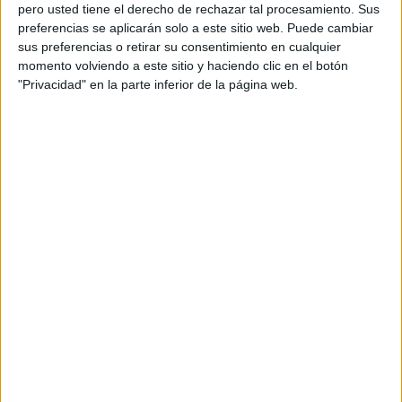
pero usted tiene el derecho de rechazar tal procesamiento. Sus
preferencias se aplicarán solo a este sitio web. Puede cambiar
sus preferencias o retirar su consentimiento en cualquier
momento volviendo a este sitio y haciendo clic en el botón
Acerca de orientacionandujar
"Privacidad" en la parte inferior de la página web.
Orientación Andújar no es solo un blog, es la apuesta
personal de dos profesores Ginés y Maribel, que
además de ser pareja, son los encargados de los
contenidos que encontramos dentro del blog y en el
cual, vuelcan la mayor parte del tiempo, que sus tareas
como docentes, y voluntarios en sus meses de verano
les permite.
DEJA UNA RESPUESTA
Tu dirección de correo electrónico no será
publicada.
Los campos obligatorios están marcados
con
*