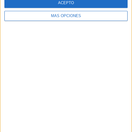
ACEPTO
MÁS OPCIONES
Buscar
Buscar
¿TE GUSTA NUESTRO MATERIAL?
Introduce tu email para unirte a otros
80.860 suscriptores.