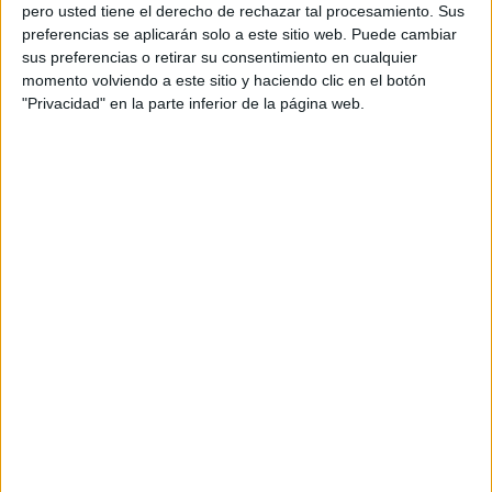
pero usted tiene el derecho de rechazar tal procesamiento. Sus
preferencias se aplicarán solo a este sitio web. Puede cambiar
sus preferencias o retirar su consentimiento en cualquier
momento volviendo a este sitio y haciendo clic en el botón
Acerca de orientacionandujar
"Privacidad" en la parte inferior de la página web.
Orientación Andújar no es solo un blog, es la apuesta
personal de dos profesores Ginés y Maribel, que
además de ser pareja, son los encargados de los
contenidos que encontramos dentro del blog y en el
cual, vuelcan la mayor parte del tiempo, que sus tareas
como docentes, y voluntarios en sus meses de verano
les permite.
DEJA UNA RESPUESTA
Tu dirección de correo electrónico no será
publicada.
Los campos obligatorios están marcados
con
*