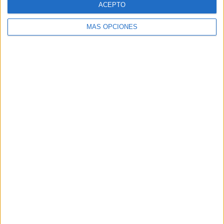
ACEPTO
MÁS OPCIONES
Buscar
Buscar
¿TE GUSTA NUESTRO MATERIAL?
Introduce tu email para unirte a otros
80.867 suscriptores.