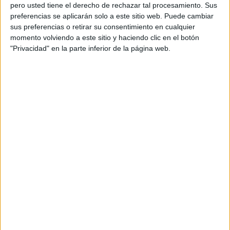
pero usted tiene el derecho de rechazar tal procesamiento. Sus
preferencias se aplicarán solo a este sitio web. Puede cambiar
sus preferencias o retirar su consentimiento en cualquier
momento volviendo a este sitio y haciendo clic en el botón
Acerca de orientacionandujar
"Privacidad" en la parte inferior de la página web.
Orientación Andújar no es solo un blog, es la apuesta
personal de dos profesores Ginés y Maribel, que
además de ser pareja, son los encargados de los
contenidos que encontramos dentro del blog y en el
cual, vuelcan la mayor parte del tiempo, que sus tareas
como docentes, y voluntarios en sus meses de verano
les permite.
DEJA UNA RESPUESTA
Tu dirección de correo electrónico no será
publicada.
Los campos obligatorios están marcados
con
*