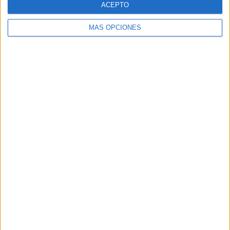
ACEPTO
MÁS OPCIONES
Buscar
Buscar
¿TE GUSTA NUESTRO MATERIAL?
Introduce tu email para unirte a otros
80.867 suscriptores.