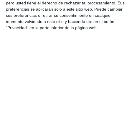
pero usted tiene el derecho de rechazar tal procesamiento. Sus
preferencias se aplicarán solo a este sitio web. Puede cambiar
sus preferencias o retirar su consentimiento en cualquier
momento volviendo a este sitio y haciendo clic en el botón
Acerca de orientacionandujar
"Privacidad" en la parte inferior de la página web.
Orientación Andújar no es solo un blog, es la apuesta
personal de dos profesores Ginés y Maribel, que
además de ser pareja, son los encargados de los
contenidos que encontramos dentro del blog y en el
cual, vuelcan la mayor parte del tiempo, que sus tareas
como docentes, y voluntarios en sus meses de verano
les permite.
DEJA UNA RESPUESTA
Tu dirección de correo electrónico no será
publicada.
Los campos obligatorios están marcados
con
*