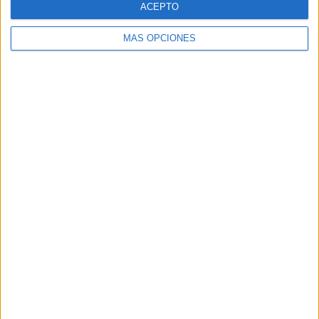
ACEPTO
MÁS OPCIONES
Buscar
Buscar
¿TE GUSTA NUESTRO MATERIAL?
Introduce tu email para unirte a otros
80.870 suscriptores.