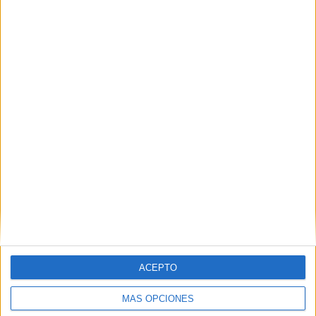
Nombre
*
Correo electrónico
*
Web
ACEPTO
MÁS OPCIONES