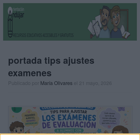
portada tips ajustes
examenes
Publicado por
María Olivares
el 21 mayo, 2026