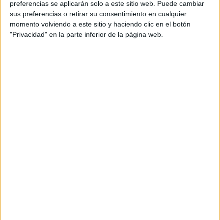
preferencias se aplicarán solo a este sitio web. Puede cambiar
sus preferencias o retirar su consentimiento en cualquier
momento volviendo a este sitio y haciendo clic en el botón
"Privacidad" en la parte inferior de la página web.
Acerca de María Olivares
El autor no ha proporcionado ninguna información.
DEJA UNA RESPUESTA
Tu dirección de correo electrónico no será
publicada.
Los campos obligatorios están marcados
con
*
Comentario
*