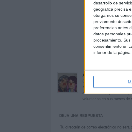
desarrollo de servici
geográfica precisa e 
otorgarnos su conse
previamente descrito
preferencias antes d
datos personales pue
procesamiento. Sus p
consentimiento en cu
inferior de la página
Acerca de orientacion
Orientación Andújar no es sol
M
Maribel, que además de ser p
dentro del blog y en el cual,
voluntarios en sus meses de 
DEJA UNA RESPUESTA
Tu dirección de correo electrónico no será 