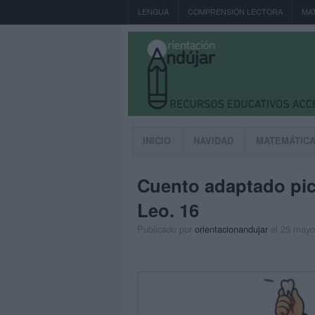
LENGUA
COMPRENSIÓN LECTORA
MA
INICIO
NAVIDAD
MATEMÁTIC
Cuento adaptado pict
Leo. 16
Publicado por
orientacionandujar
el 25 mayo