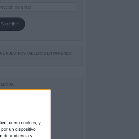
ección
il
Suscribir
GUE NUESTROS TABLEROS EN PINTEREST
CEBOOK
ivo, como cookies, y
por un dispositivo
ón de audiencia y