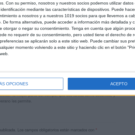
os.
Con su permiso, nosotros y nuestros socios podemos utilizar datos 
identificación mediante las características de dispositivos. Puede hacer
ntimiento a nosotros y a nuestros 1019 socios para que llevemos a ca
. De forma alternativa, puede acceder a información más detallada y 
e otorgar o negar su consentimiento.
Tenga en cuenta que algún proc
de no requerir de su consentimiento, pero usted tiene el derecho de r
referencias se aplicarán solo a este sitio web. Puede cambiar sus pref
alquier momento volviendo a este sitio y haciendo clic en el botón "Pri
 web.
andujar
o un blog, es la apuesta personal de dos profesores Ginés y
ÁS OPCIONES
ACEPTO
areja, son los encargados de los contenidos que encontramos
 vuelcan la mayor parte del tiempo, que sus tareas como docentes, y
verano les permite.
publicada.
Los campos obligatorios están marcados con
*