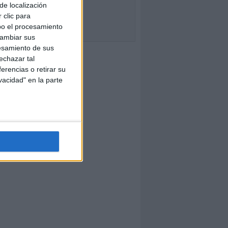
de localización
 clic para
bo el procesamiento
cambiar sus
esamiento de sus
echazar tal
erencias o retirar su
vacidad" en la parte