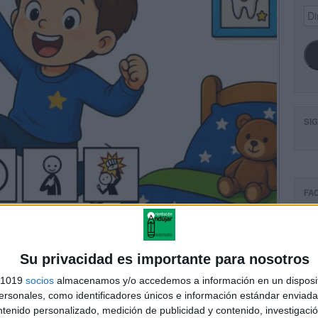
Dir
de
ema
SI
FA
Su privacidad es importante para nosotros
s 1019
socios
almacenamos y/o accedemos a información en un disposit
sonales, como identificadores únicos e información estándar enviada 
ntenido personalizado, medición de publicidad y contenido, investigaci