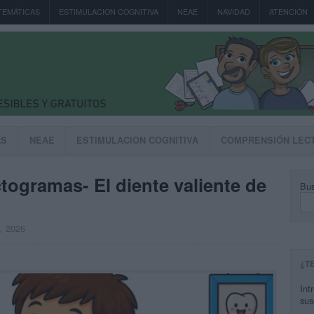
TEMÁTICAS
ESTIMULACION COGNITIVA
NEAE
NAVIDAD
ATENCIÓN
AS
NEAE
ESTIMULACION COGNITIVA
COMPRENSIÓN LEC
ogramas- El diente valiente de
Bus
, 2026
¿T
Int
sus