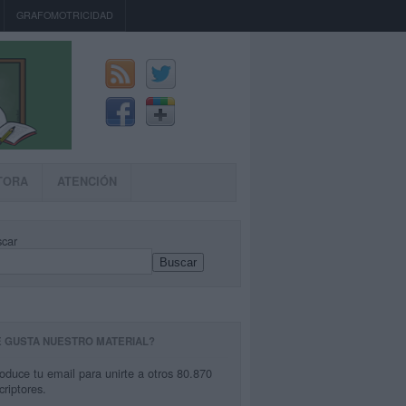
GRAFOMOTRICIDAD
TORA
ATENCIÓN
car
Buscar
E GUSTA NUESTRO MATERIAL?
roduce tu email para unirte a otros 80.870
criptores.