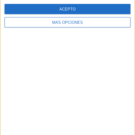
Web
ACEPTO
MÁS OPCIONES
Buscar
Buscar
¿TE GUSTA NUESTRO MATERIAL?