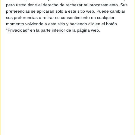
pero usted tiene el derecho de rechazar tal procesamiento. Sus
preferencias se aplicarán solo a este sitio web. Puede cambiar
sus preferencias o retirar su consentimiento en cualquier
momento volviendo a este sitio y haciendo clic en el botón
"Privacidad" en la parte inferior de la página web.
Acerca de orientacionandujar
Orientación Andújar no es solo un blog, es la apuesta
personal de dos profesores Ginés y Maribel, que
además de ser pareja, son los encargados de los
contenidos que encontramos dentro del blog y en el
cual, vuelcan la mayor parte del tiempo, que sus tareas
como docentes, y voluntarios en sus meses de verano
les permite.
DEJA UNA RESPUESTA
Tu dirección de correo electrónico no será