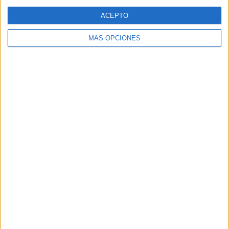
Web
ACEPTO
MÁS OPCIONES
Buscar
Buscar
¿TE GUSTA NUESTRO MATERIAL?