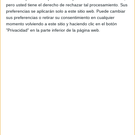
pero usted tiene el derecho de rechazar tal procesamiento. Sus
preferencias se aplicarán solo a este sitio web. Puede cambiar
sus preferencias o retirar su consentimiento en cualquier
momento volviendo a este sitio y haciendo clic en el botón
"Privacidad" en la parte inferior de la página web.
Acerca de orientacionandujar
Orientación Andújar no es solo un blog, es la apuesta
personal de dos profesores Ginés y Maribel, que
además de ser pareja, son los encargados de los
contenidos que encontramos dentro del blog y en el
cual, vuelcan la mayor parte del tiempo, que sus tareas
como docentes, y voluntarios en sus meses de verano
les permite.
DEJA UNA RESPUESTA
Tu dirección de correo electrónico no será