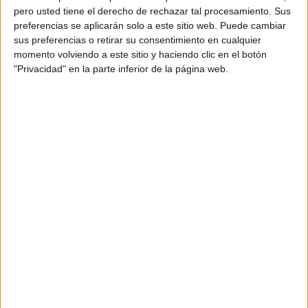
pero usted tiene el derecho de rechazar tal procesamiento. Sus
preferencias se aplicarán solo a este sitio web. Puede cambiar
sus preferencias o retirar su consentimiento en cualquier
momento volviendo a este sitio y haciendo clic en el botón
"Privacidad" en la parte inferior de la página web.
Acerca de orientacionandujar
Orientación Andújar no es solo un blog, es la apuesta
personal de dos profesores Ginés y Maribel, que
además de ser pareja, son los encargados de los
contenidos que encontramos dentro del blog y en el
cual, vuelcan la mayor parte del tiempo, que sus tareas
como docentes, y voluntarios en sus meses de verano
les permite.
DEJA UNA RESPUESTA
Tu dirección de correo electrónico no será