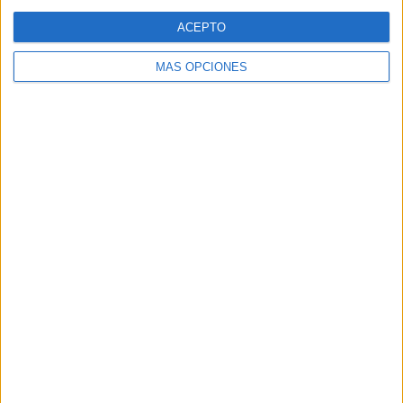
Web
ACEPTO
MÁS OPCIONES
Buscar
Buscar
¿TE GUSTA NUESTRO MATERIAL?