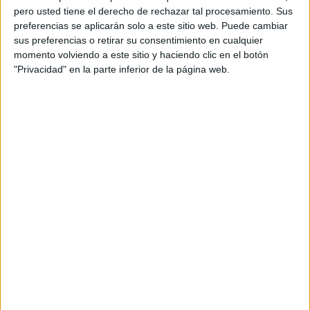
pero usted tiene el derecho de rechazar tal procesamiento. Sus
preferencias se aplicarán solo a este sitio web. Puede cambiar
sus preferencias o retirar su consentimiento en cualquier
momento volviendo a este sitio y haciendo clic en el botón
"Privacidad" en la parte inferior de la página web.
Acerca de orientacionandujar
Orientación Andújar no es solo un blog, es la apuesta
personal de dos profesores Ginés y Maribel, que
además de ser pareja, son los encargados de los
contenidos que encontramos dentro del blog y en el
cual, vuelcan la mayor parte del tiempo, que sus tareas
como docentes, y voluntarios en sus meses de verano
les permite.
DEJA UNA RESPUESTA
Tu dirección de correo electrónico no será