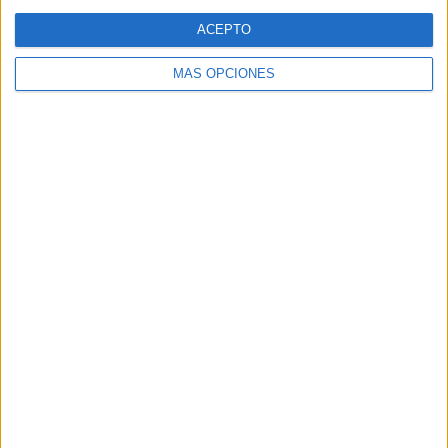
Web
ACEPTO
MÁS OPCIONES
Buscar
Buscar
¿TE GUSTA NUESTRO MATERIAL?