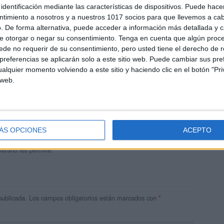
identificación mediante las características de dispositivos. Puede hacer
ntimiento a nosotros y a nuestros 1017 socios para que llevemos a ca
. De forma alternativa, puede acceder a información más detallada y 
e otorgar o negar su consentimiento.
Tenga en cuenta que algún proc
de no requerir de su consentimiento, pero usted tiene el derecho de r
referencias se aplicarán solo a este sitio web. Puede cambiar sus pref
alquier momento volviendo a este sitio y haciendo clic en el botón "Pri
 web.
andujar
o un blog, es la apuesta personal de dos profesores Ginés y
areja, son los encargados de los contenidos que encontramos
ÁS OPCIONES
ACEPTO
 vuelcan la mayor parte del tiempo, que sus tareas como docentes, y
verano les permite.
publicada.
Los campos obligatorios están marcados con
*