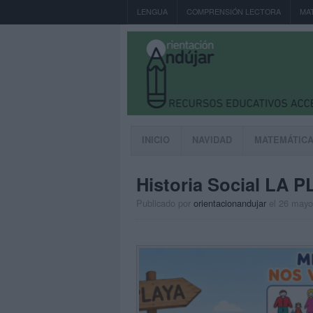
LENGUA
COMPRENSIÓN LECTORA
MA
INICIO
NAVIDAD
MATEMÁTIC
Historia Social LA 
Publicado por
orientacionandujar
el 26 mayo