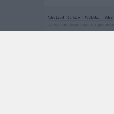
Aviso Legal
Contacto
Publicidad
Volver
Copyright Orientacion Andujar. All Rights Rese