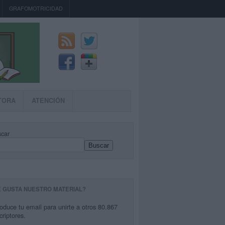
GRAFOMOTRICIDAD
TORA
ATENCIÓN
car
Buscar
E GUSTA NUESTRO MATERIAL?
roduce tu email para unirte a otros 80.867
criptores.