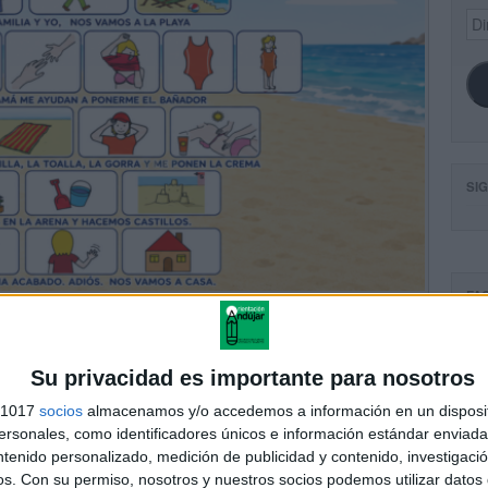
Dir
de
ema
SI
FA
Su privacidad es importante para nosotros
s 1017
socios
almacenamos y/o accedemos a información en un disposit
sonales, como identificadores únicos e información estándar enviada 
ntenido personalizado, medición de publicidad y contenido, investigaci
os.
Con su permiso, nosotros y nuestros socios podemos utilizar datos 