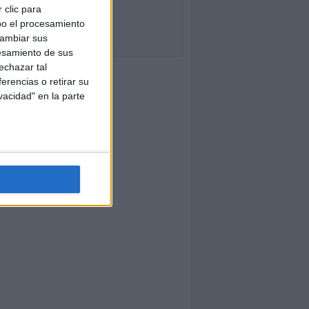
 clic para
bo el procesamiento
cambiar sus
esamiento de sus
echazar tal
erencias o retirar su
vacidad" en la parte