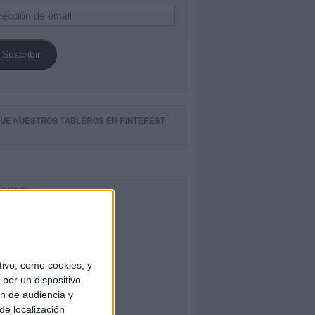
ección
il
Suscribir
GUE NUESTROS TABLEROS EN PINTEREST
CEBOOK
ivo, como cookies, y
por un dispositivo
ón de audiencia y
de localización