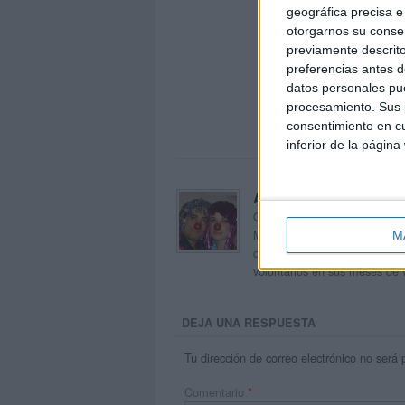
geográfica precisa e 
otorgarnos su conse
previamente descrito
preferencias antes d
datos personales pue
procesamiento. Sus p
consentimiento en cu
inferior de la página
Acerca de orientacion
Orientación Andújar no es sol
Maribel, que además de ser p
M
dentro del blog y en el cual,
voluntarios en sus meses de 
DEJA UNA RESPUESTA
Tu dirección de correo electrónico no será 
Comentario
*