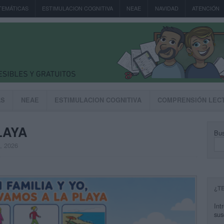
TEMÁTICAS
ESTIMULACION COGNITIVA
NEAE
NAVIDAD
ATENCIÓN
AS
NEAE
ESTIMULACION COGNITIVA
COMPRENSIÓN LEC
PLAYA
Bus
, 2026
¿T
Int
sus