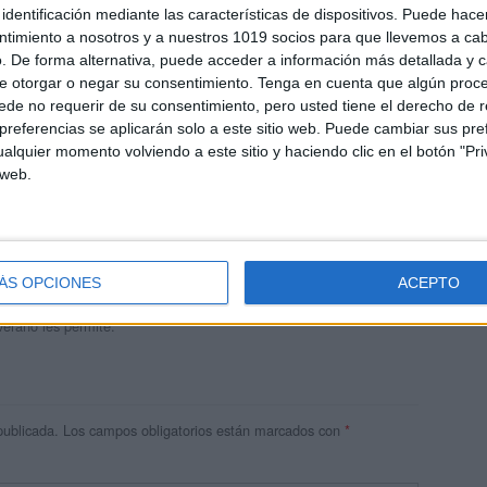
identificación mediante las características de dispositivos. Puede hacer
ntimiento a nosotros y a nuestros 1019 socios para que llevemos a ca
. De forma alternativa, puede acceder a información más detallada y 
e otorgar o negar su consentimiento.
Tenga en cuenta que algún proc
de no requerir de su consentimiento, pero usted tiene el derecho de r
referencias se aplicarán solo a este sitio web. Puede cambiar sus pref
alquier momento volviendo a este sitio y haciendo clic en el botón "Pri
 web.
andujar
o un blog, es la apuesta personal de dos profesores Ginés y
areja, son los encargados de los contenidos que encontramos
ÁS OPCIONES
ACEPTO
 vuelcan la mayor parte del tiempo, que sus tareas como docentes, y
verano les permite.
publicada.
Los campos obligatorios están marcados con
*