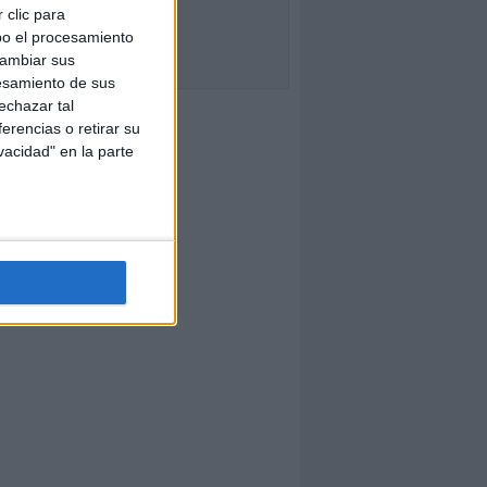
 clic para
bo el procesamiento
cambiar sus
esamiento de sus
echazar tal
erencias o retirar su
vacidad" en la parte