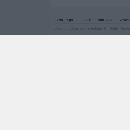
Aviso Legal
Contacto
Publicidad
Volver
Copyright Orientacion Andujar. All Rights Rese