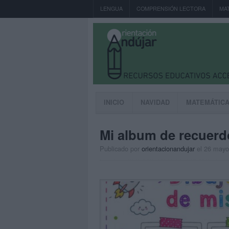
LENGUA
COMPRENSIÓN LECTORA
MA
INICIO
NAVIDAD
MATEMÁTIC
Mi album de recuerd
Publicado por
orientacionandujar
el 26 mayo