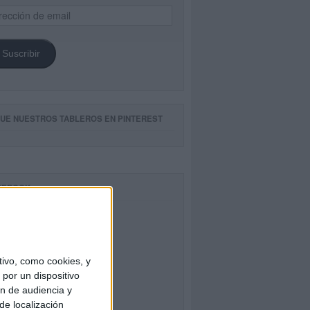
ección
il
Suscribir
GUE NUESTROS TABLEROS EN PINTEREST
CEBOOK
ivo, como cookies, y
por un dispositivo
ón de audiencia y
de localización