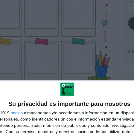
Dir
de
ema
SI
FA
Su privacidad es importante para nosotros
s 1019
socios
almacenamos y/o accedemos a información en un disposit
sonales, como identificadores únicos e información estándar enviada 
ntenido personalizado, medición de publicidad y contenido, investigaci
os.
Con su permiso, nosotros y nuestros socios podemos utilizar datos 