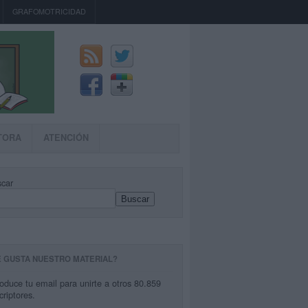
GRAFOMOTRICIDAD
TORA
ATENCIÓN
car
Buscar
E GUSTA NUESTRO MATERIAL?
roduce tu email para unirte a otros 80.859
criptores.