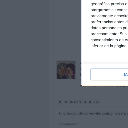
geográfica precisa e 
otorgarnos su conse
previamente descrito
preferencias antes d
datos personales pue
procesamiento. Sus p
consentimiento en cu
inferior de la página
Acerca de orientacion
Orientación Andújar no es sol
Maribel, que además de ser p
M
dentro del blog y en el cual,
voluntarios en sus meses de 
DEJA UNA RESPUESTA
Tu dirección de correo electrónico no será 
Comentario
*