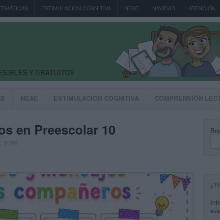
TEMÁTICAS
ESTIMULACION COGNITIVA
NEAE
NAVIDAD
ATENCIÓN
AS
NEAE
ESTIMULACION COGNITIVA
COMPRENSIÓN LEC
os en Preescolar 10
Bus
, 2026
¿T
Int
sus