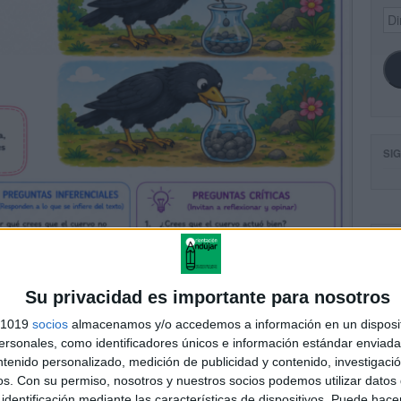
Dir
de
ema
SI
FA
Su privacidad es importante para nosotros
s 1019
socios
almacenamos y/o accedemos a información en un disposit
sonales, como identificadores únicos e información estándar enviada 
ntenido personalizado, medición de publicidad y contenido, investigaci
os.
Con su permiso, nosotros y nuestros socios podemos utilizar datos 
identificación mediante las características de dispositivos. Puede hacer