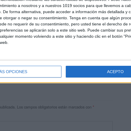
ntimiento a nosotros y a nuestros 1019 socios para que llevemos a ca
. De forma alternativa, puede acceder a información más detallada y 
e otorgar o negar su consentimiento.
Tenga en cuenta que algún proc
de no requerir de su consentimiento, pero usted tiene el derecho de r
referencias se aplicarán solo a este sitio web. Puede cambiar sus pref
alquier momento volviendo a este sitio y haciendo clic en el botón "Pri
 web.
res
 ninguna información.
ÁS OPCIONES
ACEPTO
publicada.
Los campos obligatorios están marcados con
*