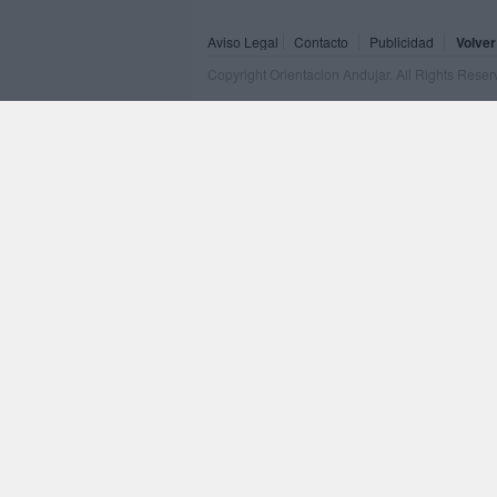
Aviso Legal
Contacto
Publicidad
Volver
Copyright Orientacion Andujar. All Rights Rese