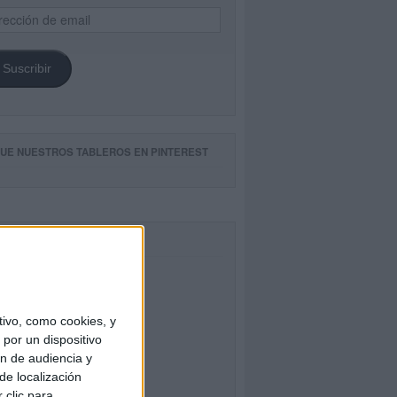
ección
il
Suscribir
GUE NUESTROS TABLEROS EN PINTEREST
CEBOOK
ivo, como cookies, y
por un dispositivo
ón de audiencia y
de localización
 clic para