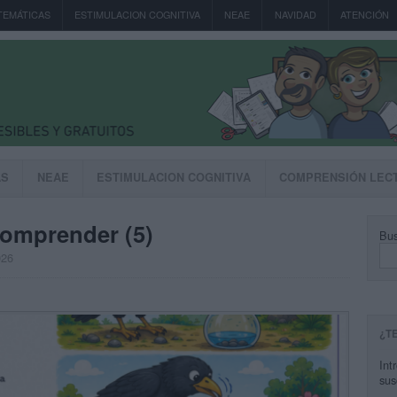
TEMÁTICAS
ESTIMULACION COGNITIVA
NEAE
NAVIDAD
ATENCIÓN
AS
NEAE
ESTIMULACION COGNITIVA
COMPRENSIÓN LEC
comprender (5)
Bus
026
¿T
Int
sus