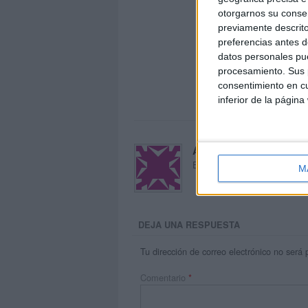
otorgarnos su conse
previamente descrito
preferencias antes d
datos personales pue
procesamiento. Sus p
consentimiento en cu
inferior de la página
Acerca de María Oliva
El autor no ha proporcionado
M
DEJA UNA RESPUESTA
Tu dirección de correo electrónico no será 
Comentario
*