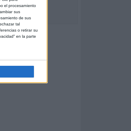
bo el procesamiento
cambiar sus
esamiento de sus
echazar tal
erencias o retirar su
vacidad" en la parte