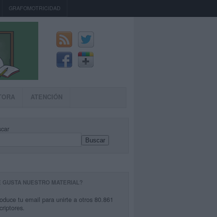
GRAFOMOTRICIDAD
TORA
ATENCIÓN
car
Buscar
E GUSTA NUESTRO MATERIAL?
roduce tu email para unirte a otros 80.861
criptores.