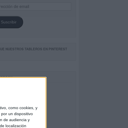
ección
il
Suscribir
GUE NUESTROS TABLEROS EN PINTEREST
CEBOOK
ivo, como cookies, y
por un dispositivo
ón de audiencia y
de localización