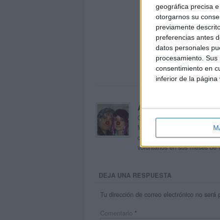
geográfica precisa e 
otorgarnos su conse
previamente descrito
preferencias antes d
datos personales pue
procesamiento. Sus p
consentimiento en cu
inferior de la página
Acerca de orientacion
Orientación Andújar no es sol
Maribel, que además de ser p
M
dentro del blog y en el cual,
voluntarios en sus meses de 
DEJA UNA RESPUESTA
Tu dirección de correo electrónico no será 
Comentario
*