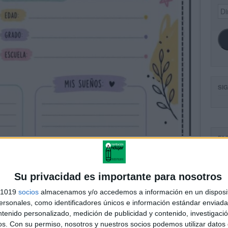
Dir
de
ema
SI
FA
Su privacidad es importante para nosotros
s 1019
socios
almacenamos y/o accedemos a información en un disposit
sonales, como identificadores únicos e información estándar enviada 
ntenido personalizado, medición de publicidad y contenido, investigaci
os.
Con su permiso, nosotros y nuestros socios podemos utilizar datos 