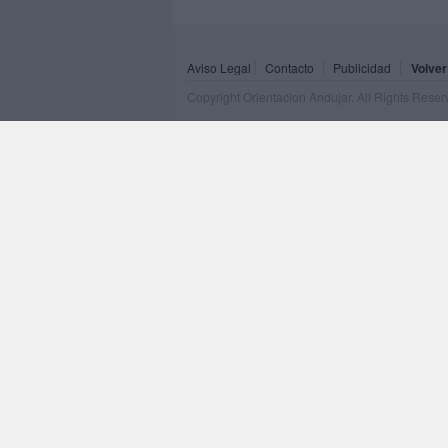
Aviso Legal
Contacto
Publicidad
Volver
Copyright Orientacion Andujar. All Rights Rese