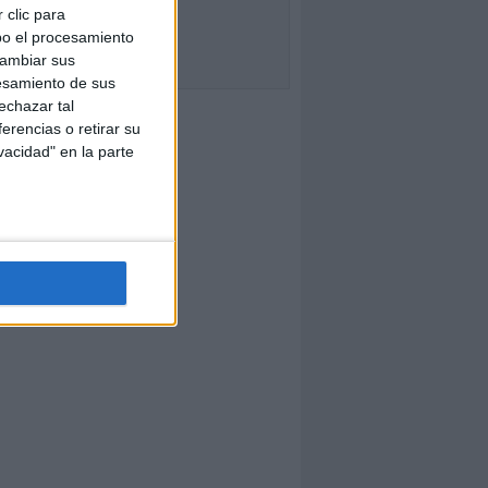
 clic para
bo el procesamiento
cambiar sus
esamiento de sus
echazar tal
erencias o retirar su
vacidad" en la parte