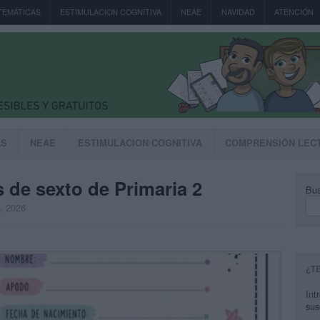
TEMÁTICAS
ESTIMULACION COGNITIVA
NEAE
NAVIDAD
ATENCIÓN
AS
NEAE
ESTIMULACION COGNITIVA
COMPRENSIÓN LEC
s de sexto de Primaria 2
Bus
, 2026
¿T
Int
sus