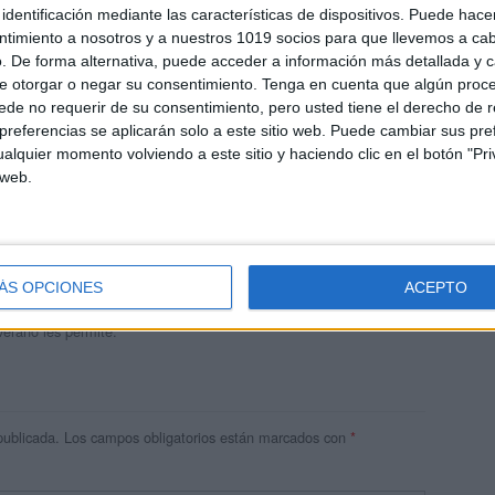
identificación mediante las características de dispositivos. Puede hacer
ntimiento a nosotros y a nuestros 1019 socios para que llevemos a ca
. De forma alternativa, puede acceder a información más detallada y 
e otorgar o negar su consentimiento.
Tenga en cuenta que algún proc
de no requerir de su consentimiento, pero usted tiene el derecho de r
referencias se aplicarán solo a este sitio web. Puede cambiar sus pref
alquier momento volviendo a este sitio y haciendo clic en el botón "Pri
 web.
andujar
o un blog, es la apuesta personal de dos profesores Ginés y
areja, son los encargados de los contenidos que encontramos
ÁS OPCIONES
ACEPTO
 vuelcan la mayor parte del tiempo, que sus tareas como docentes, y
verano les permite.
publicada.
Los campos obligatorios están marcados con
*