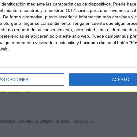
identificación mediante las características de dispositivos. Puede hacer
ntimiento a nosotros y a nuestros 1017 socios para que llevemos a ca
. De forma alternativa, puede acceder a información más detallada y 
e otorgar o negar su consentimiento.
Tenga en cuenta que algún proc
de no requerir de su consentimiento, pero usted tiene el derecho de r
referencias se aplicarán solo a este sitio web. Puede cambiar sus pref
alquier momento volviendo a este sitio y haciendo clic en el botón "Pri
 web.
andujar
o un blog, es la apuesta personal de dos profesores Ginés y
areja, son los encargados de los contenidos que encontramos
ÁS OPCIONES
ACEPTO
 vuelcan la mayor parte del tiempo, que sus tareas como docentes, y
verano les permite.
publicada.
Los campos obligatorios están marcados con
*