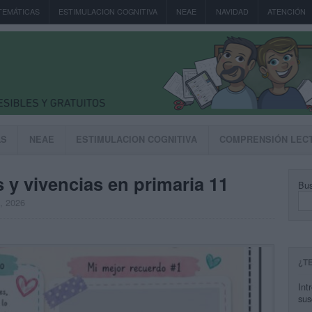
TEMÁTICAS
ESTIMULACION COGNITIVA
NEAE
NAVIDAD
ATENCIÓN
AS
NEAE
ESTIMULACION COGNITIVA
COMPRENSIÓN LEC
s y vivencias en primaria 11
Bus
, 2026
¿T
Int
sus