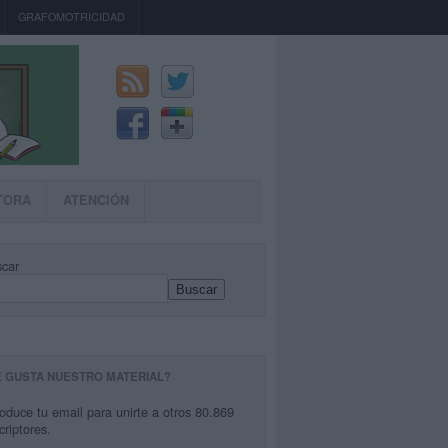
GRAFOMOTRICIDAD
TORA
ATENCIÓN
car
Buscar
E GUSTA NUESTRO MATERIAL?
roduce tu email para unirte a otros 80.869
criptores.