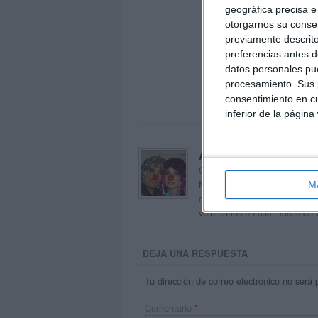
geográfica precisa e 
otorgarnos su conse
previamente descrito
preferencias antes d
datos personales pue
procesamiento. Sus p
consentimiento en cu
inferior de la página
Acerca de orientacion
Orientación Andújar no es sol
Maribel, que además de ser p
M
dentro del blog y en el cual,
voluntarios en sus meses de 
DEJA UNA RESPUESTA
Tu dirección de correo electrónico no será 
Comentario
*