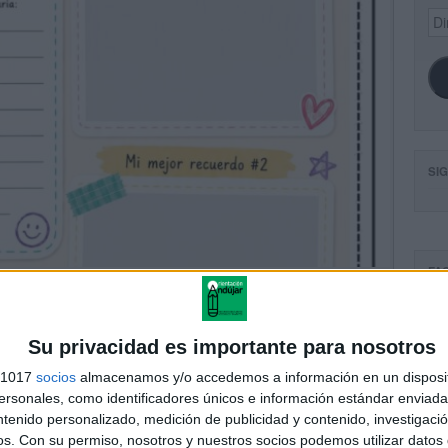
Dir
de
ema
SI
FA
Su privacidad es importante para nosotros
s 1017
socios
almacenamos y/o accedemos a información en un disposit
sonales, como identificadores únicos e información estándar enviada 
ntenido personalizado, medición de publicidad y contenido, investigaci
os.
Con su permiso, nosotros y nuestros socios podemos utilizar datos 