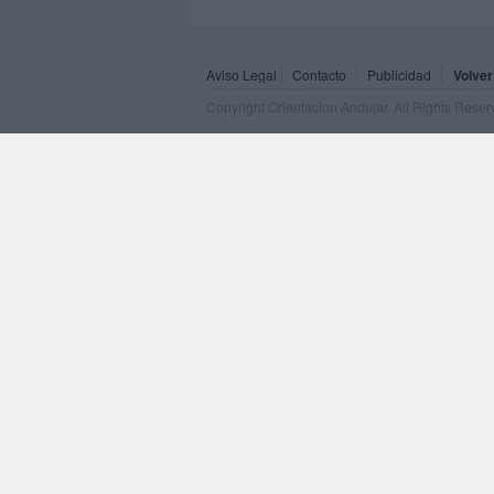
Aviso Legal
Contacto
Publicidad
Volver
Copyright Orientacion Andujar. All Rights Rese