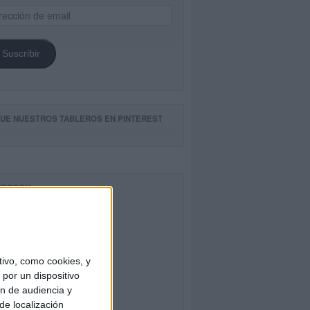
ección
il
Suscribir
GUE NUESTROS TABLEROS EN PINTEREST
CEBOOK
ivo, como cookies, y
por un dispositivo
ón de audiencia y
de localización