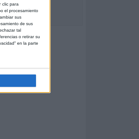
 clic para
bo el procesamiento
cambiar sus
esamiento de sus
echazar tal
erencias o retirar su
vacidad" en la parte