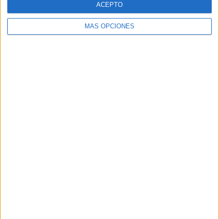
ACEPTO
MÁS OPCIONES
Buscar
Buscar
¿TE GUSTA NUESTRO MATERIAL?
Introduce tu email para unirte a otros
80.864 suscriptores.