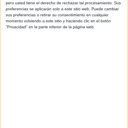
pero usted tiene el derecho de rechazar tal procesamiento. Sus
preferencias se aplicarán solo a este sitio web. Puede cambiar
sus preferencias o retirar su consentimiento en cualquier
momento volviendo a este sitio y haciendo clic en el botón
Acerca de orientacionandujar
"Privacidad" en la parte inferior de la página web.
Orientación Andújar no es solo un blog, es la apuesta
personal de dos profesores Ginés y Maribel, que
además de ser pareja, son los encargados de los
contenidos que encontramos dentro del blog y en el
cual, vuelcan la mayor parte del tiempo, que sus tareas
como docentes, y voluntarios en sus meses de verano
les permite.
DEJA UNA RESPUESTA
Tu dirección de correo electrónico no será
publicada.
Los campos obligatorios están marcados
con
*