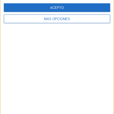
Web
ACEPTO
MÁS OPCIONES
Buscar
Buscar
¿TE GUSTA NUESTRO MATERIAL?