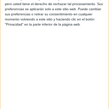
pero usted tiene el derecho de rechazar tal procesamiento. Sus
preferencias se aplicarán solo a este sitio web. Puede cambiar
sus preferencias o retirar su consentimiento en cualquier
momento volviendo a este sitio y haciendo clic en el botón
"Privacidad" en la parte inferior de la página web.
Acerca de orientacionandujar
Orientación Andújar no es solo un blog, es la apuesta
personal de dos profesores Ginés y Maribel, que
además de ser pareja, son los encargados de los
contenidos que encontramos dentro del blog y en el
cual, vuelcan la mayor parte del tiempo, que sus tareas
como docentes, y voluntarios en sus meses de verano
les permite.
DEJA UNA RESPUESTA
Tu dirección de correo electrónico no será