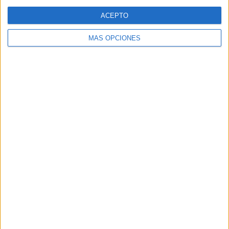
Web
ACEPTO
MÁS OPCIONES
Buscar
Buscar
¿TE GUSTA NUESTRO MATERIAL?