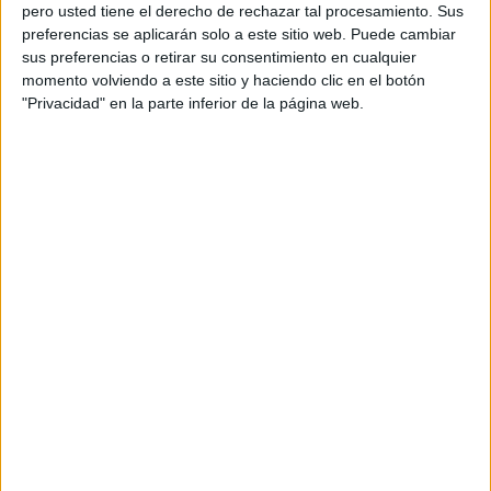
pero usted tiene el derecho de rechazar tal procesamiento. Sus
preferencias se aplicarán solo a este sitio web. Puede cambiar
sus preferencias o retirar su consentimiento en cualquier
momento volviendo a este sitio y haciendo clic en el botón
Acerca de orientacionandujar
"Privacidad" en la parte inferior de la página web.
Orientación Andújar no es solo un blog, es la apuesta
personal de dos profesores Ginés y Maribel, que
además de ser pareja, son los encargados de los
contenidos que encontramos dentro del blog y en el
cual, vuelcan la mayor parte del tiempo, que sus tareas
como docentes, y voluntarios en sus meses de verano
les permite.
DEJA UNA RESPUESTA
Tu dirección de correo electrónico no será
publicada.
Los campos obligatorios están marcados
con
*