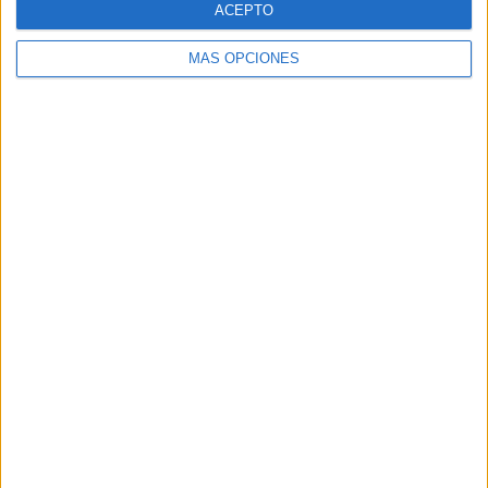
ACEPTO
MÁS OPCIONES
Buscar
Buscar
¿TE GUSTA NUESTRO MATERIAL?
Introduce tu email para unirte a otros
80.861 suscriptores.