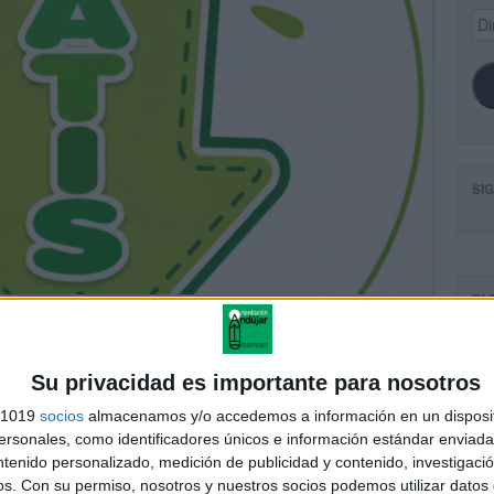
Dir
de
ema
SI
FA
Su privacidad es importante para nosotros
s 1019
socios
almacenamos y/o accedemos a información en un disposit
sonales, como identificadores únicos e información estándar enviada 
ntenido personalizado, medición de publicidad y contenido, investigaci
os.
Con su permiso, nosotros y nuestros socios podemos utilizar datos 