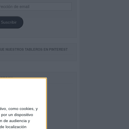
ección
il
Suscribir
GUE NUESTROS TABLEROS EN PINTEREST
CEBOOK
ivo, como cookies, y
por un dispositivo
ón de audiencia y
de localización