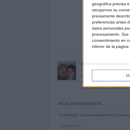
geográfica precisa e 
otorgarnos su conse
previamente descrito
preferencias antes d
datos personales pue
procesamiento. Sus p
consentimiento en cu
inferior de la página
Acerca de orientacion
Orientación Andújar no es sol
Maribel, que además de ser p
M
dentro del blog y en el cual,
voluntarios en sus meses de 
DEJA UNA RESPUESTA
Tu dirección de correo electrónico no será 
Comentario
*