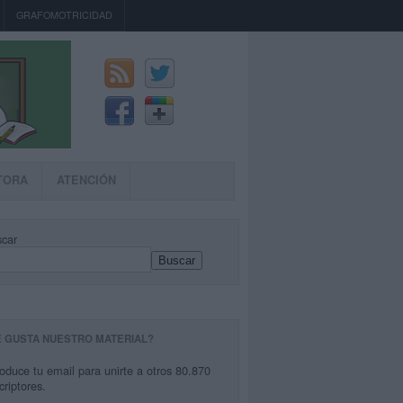
GRAFOMOTRICIDAD
TORA
ATENCIÓN
car
Buscar
E GUSTA NUESTRO MATERIAL?
roduce tu email para unirte a otros 80.870
criptores.