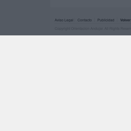
Aviso Legal
Contacto
Publicidad
Volver
Copyright Orientacion Andujar. All Rights Rese