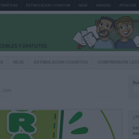
TEMÁTICAS
ESTIMULACION COGNITIVA
NEAE
NAVIDAD
ATENCIÓN
AS
NEAE
ESTIMULACION COGNITIVA
COMPRENSIÓN LEC
Bus
, 2026
¿T
Int
sus