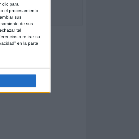
 clic para
bo el procesamiento
cambiar sus
esamiento de sus
echazar tal
erencias o retirar su
vacidad" en la parte