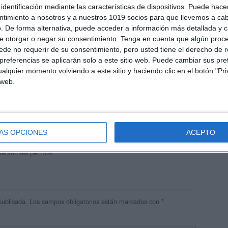
identificación mediante las características de dispositivos. Puede hacer
ntimiento a nosotros y a nuestros 1019 socios para que llevemos a ca
. De forma alternativa, puede acceder a información más detallada y 
e otorgar o negar su consentimiento.
Tenga en cuenta que algún proc
de no requerir de su consentimiento, pero usted tiene el derecho de r
referencias se aplicarán solo a este sitio web. Puede cambiar sus pref
alquier momento volviendo a este sitio y haciendo clic en el botón "Pri
 web.
andujar
o un blog, es la apuesta personal de dos profesores Ginés y
areja, son los encargados de los contenidos que encontramos
ÁS OPCIONES
ACEPTO
 vuelcan la mayor parte del tiempo, que sus tareas como docentes, y
verano les permite.
publicada.
Los campos obligatorios están marcados con
*