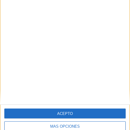
Nombre
*
Correo electrónico
*
Web
ACEPTO
MÁS OPCIONES