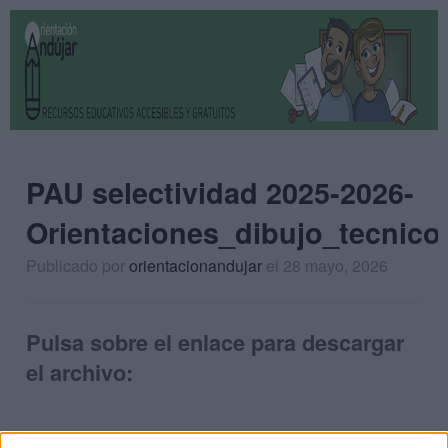
PAU selectividad 2025-2026-
Orientaciones_dibujo_tecnico
Publicado por
orientacionandujar
el 28 mayo, 2026
Pulsa sobre el enlace para descargar
el archivo: