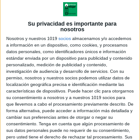
Su privacidad es importante para
nosotros
Nosotros y nuestros 1019
socios
almacenamos y/o accedemos
a información en un dispositivo, como cookies, y procesamos
datos personales, como identificadores únicos e información
estándar enviada por un dispositivo para publicidad y contenido
personalizado, medición de publicidad y contenido,
investigación de audiencia y desarrollo de servicios.
Con su
permiso, nosotros y nuestros socios podemos utilizar datos de
localización geográfica precisa e identificación mediante las
PAU selectividad 2025-2026-
características de dispositivos. Puede hacer clic para otorgarnos
Orientaciones_dibujo_tecnico_aplicado
su consentimiento a nosotros y a nuestros 1019 socios para
que llevemos a cabo el procesamiento previamente descrito. De
forma alternativa, puede acceder a información más detallada y
cambiar sus preferencias antes de otorgar o negar su
consentimiento.
Tenga en cuenta que algún procesamiento de
Acerca de orientacionandujar
sus datos personales puede no requerir de su consentimiento,
Orientación Andújar no es solo un blog, es la apuesta
pero usted tiene el derecho de rechazar tal procesamiento. Sus