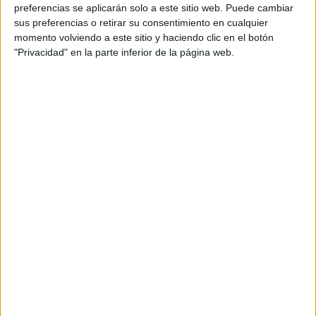
personal de dos profesores Ginés y Maribel, que
preferencias se aplicarán solo a este sitio web. Puede cambiar
además de ser pareja, son los encargados de los
sus preferencias o retirar su consentimiento en cualquier
momento volviendo a este sitio y haciendo clic en el botón
contenidos que encontramos dentro del blog y en el
"Privacidad" en la parte inferior de la página web.
cual, vuelcan la mayor parte del tiempo, que sus tareas
como docentes, y voluntarios en sus meses de verano
les permite.
DEJA UNA RESPUESTA
Tu dirección de correo electrónico no será
publicada.
Los campos obligatorios están marcados
con
*
Comentario
*