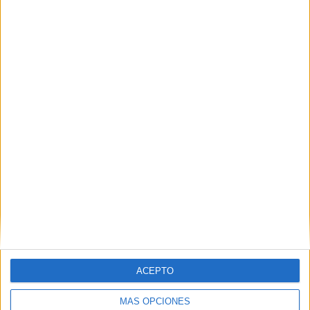
Nombre
*
Correo electrónico
*
Web
ACEPTO
MÁS OPCIONES