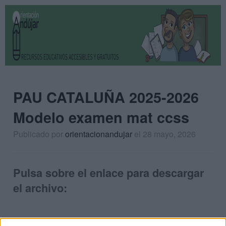
PAU CATALUÑA 2025-2026
Modelo examen mat ccss
Publicado por
orientacionandujar
el 28 mayo, 2026
Pulsa sobre el enlace para descargar
el archivo: