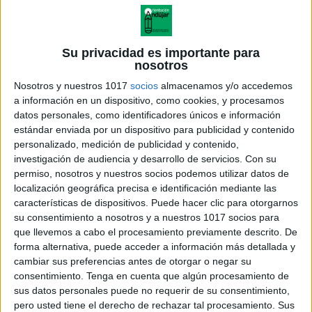
Su privacidad es importante para
nosotros
Nosotros y nuestros 1017
socios
almacenamos y/o accedemos
a información en un dispositivo, como cookies, y procesamos
datos personales, como identificadores únicos e información
estándar enviada por un dispositivo para publicidad y contenido
personalizado, medición de publicidad y contenido,
investigación de audiencia y desarrollo de servicios.
Con su
permiso, nosotros y nuestros socios podemos utilizar datos de
localización geográfica precisa e identificación mediante las
PAU CATALUÑA 2025-2026
características de dispositivos. Puede hacer clic para otorgarnos
Modelo examen mat ccss
su consentimiento a nosotros y a nuestros 1017 socios para
que llevemos a cabo el procesamiento previamente descrito. De
forma alternativa, puede acceder a información más detallada y
cambiar sus preferencias antes de otorgar o negar su
consentimiento.
Tenga en cuenta que algún procesamiento de
Acerca de orientacionandujar
sus datos personales puede no requerir de su consentimiento,
Orientación Andújar no es solo un blog, es la apuesta
pero usted tiene el derecho de rechazar tal procesamiento. Sus