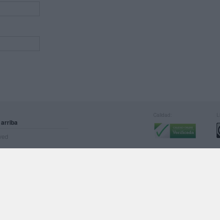
Calidad:
L
 arriba
rved