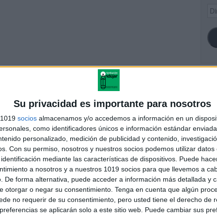
Dir
de
ema
SI
Su privacidad es importante para nosotros
s 1019
socios
almacenamos y/o accedemos a información en un disposit
sonales, como identificadores únicos e información estándar enviada 
FA
DRID 2025-2026 Modelo
ntenido personalizado, medición de publicidad y contenido, investigaci
 Historia de la Filosofía
os.
Con su permiso, nosotros y nuestros socios podemos utilizar datos 
identificación mediante las características de dispositivos. Puede hacer
ntimiento a nosotros y a nuestros 1019 socios para que llevemos a ca
. De forma alternativa, puede acceder a información más detallada y 
e otorgar o negar su consentimiento.
Tenga en cuenta que algún proc
andujar
de no requerir de su consentimiento, pero usted tiene el derecho de r
o un blog, es la apuesta personal de dos profesores Ginés y
referencias se aplicarán solo a este sitio web. Puede cambiar sus pref
areja, son los encargados de los contenidos que encontramos