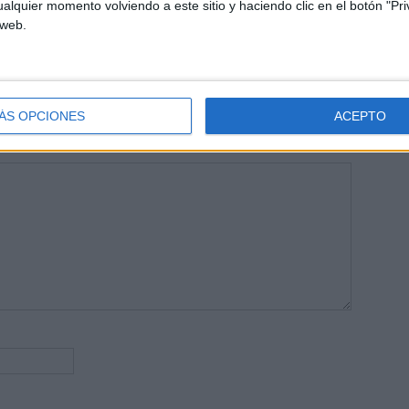
alquier momento volviendo a este sitio y haciendo clic en el botón "Pri
 vuelcan la mayor parte del tiempo, que sus tareas como docentes, y
 web.
verano les permite.
ÁS OPCIONES
ACEPTO
publicada.
Los campos obligatorios están marcados con
*