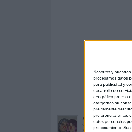
Nosotros y nuestro
procesamos datos per
PAU MA
para publicidad y co
examen
desarrollo de servici
geográfica precisa e 
otorgarnos su conse
previamente descrito
preferencias antes d
Acerca de orientacion
datos personales pue
Orientación Andújar no es sol
procesamiento. Sus p
Maribel, que además de ser p