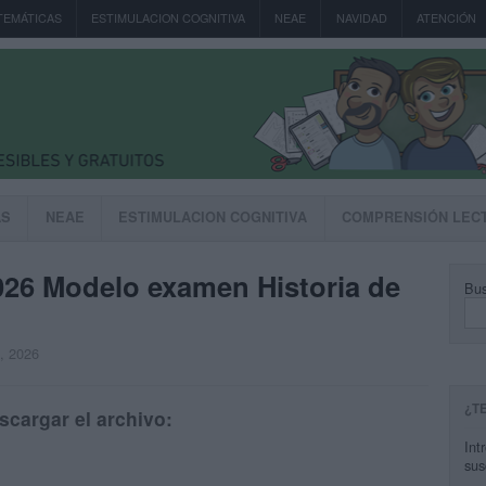
TEMÁTICAS
ESTIMULACION COGNITIVA
NEAE
NAVIDAD
ATENCIÓN
AS
NEAE
ESTIMULACION COGNITIVA
COMPRENSIÓN LEC
26 Modelo examen Historia de
Bus
, 2026
¿T
scargar el archivo:
Int
sus