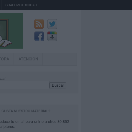
GRAFOMOTRICIDAD
TORA
ATENCIÓN
car
Buscar
E GUSTA NUESTRO MATERIAL?
roduce tu email para unirte a otros 80.852
criptores.