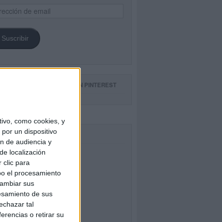
ección
il
Suscribir
GUE NUESTROS TABLEROS EN PINTEREST
ivo, como cookies, y
por un dispositivo
CEBOOK
ón de audiencia y
de localización
 clic para
bo el procesamiento
cambiar sus
esamiento de sus
echazar tal
erencias o retirar su