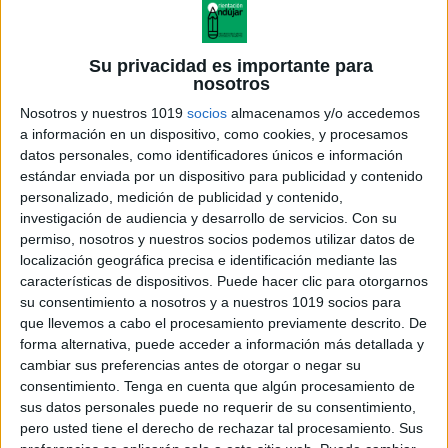
Su privacidad es importante para
nosotros
Nosotros y nuestros 1019
socios
almacenamos y/o accedemos
a información en un dispositivo, como cookies, y procesamos
datos personales, como identificadores únicos e información
estándar enviada por un dispositivo para publicidad y contenido
personalizado, medición de publicidad y contenido,
investigación de audiencia y desarrollo de servicios.
Con su
tablero_A3(mercado-cine)
permiso, nosotros y nuestros socios podemos utilizar datos de
localización geográfica precisa e identificación mediante las
características de dispositivos. Puede hacer clic para otorgarnos
su consentimiento a nosotros y a nuestros 1019 socios para
que llevemos a cabo el procesamiento previamente descrito. De
Acerca de orientacionandujar
forma alternativa, puede acceder a información más detallada y
Orientación Andújar no es solo un blog, es la apuesta
cambiar sus preferencias antes de otorgar o negar su
consentimiento.
Tenga en cuenta que algún procesamiento de
personal de dos profesores Ginés y Maribel, que
sus datos personales puede no requerir de su consentimiento,
además de ser pareja, son los encargados de los
pero usted tiene el derecho de rechazar tal procesamiento. Sus
contenidos que encontramos dentro del blog y en el