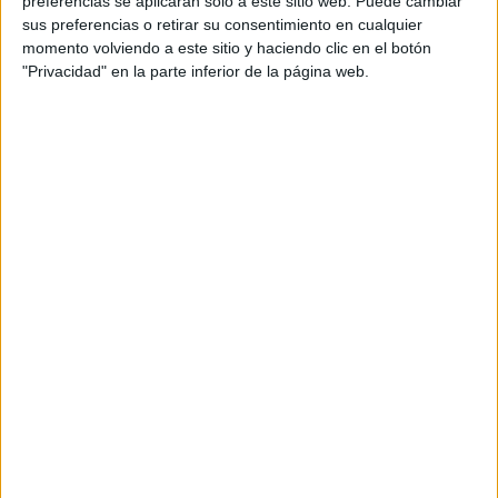
preferencias se aplicarán solo a este sitio web. Puede cambiar
cual, vuelcan la mayor parte del tiempo, que sus tareas
sus preferencias o retirar su consentimiento en cualquier
momento volviendo a este sitio y haciendo clic en el botón
como docentes, y voluntarios en sus meses de verano
"Privacidad" en la parte inferior de la página web.
les permite.
DEJA UNA RESPUESTA
Tu dirección de correo electrónico no será
publicada.
Los campos obligatorios están marcados
con
*
Comentario
*