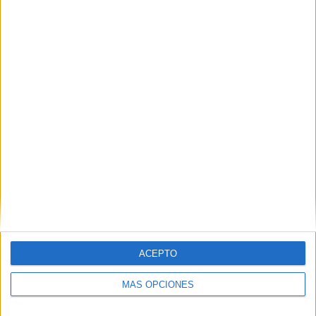
Nombre
*
Correo electrónico
*
Web
ACEPTO
MÁS OPCIONES