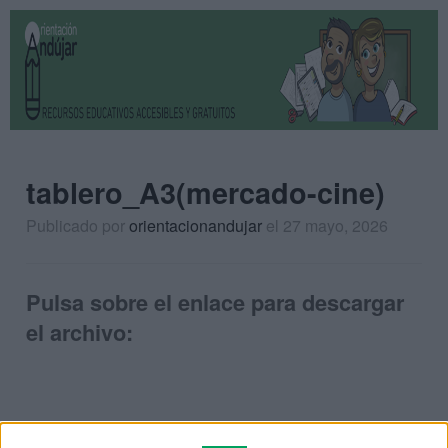
tablero_A3(mercado-cine)
Publicado por
orientacionandujar
el 27 mayo, 2026
Pulsa sobre el enlace para descargar
el archivo: