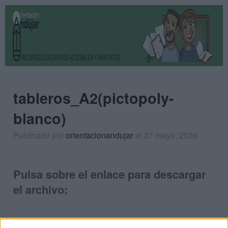
tableros_A2(pictopoly-
blanco)
Publicado por
orientacionandujar
el 27 mayo, 2026
Pulsa sobre el enlace para descargar
el archivo: