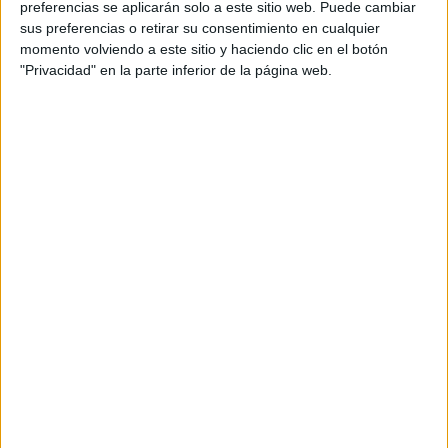
además de ser pareja, son los encargados de los
preferencias se aplicarán solo a este sitio web. Puede cambiar
sus preferencias o retirar su consentimiento en cualquier
contenidos que encontramos dentro del blog y en el
momento volviendo a este sitio y haciendo clic en el botón
cual, vuelcan la mayor parte del tiempo, que sus tareas
"Privacidad" en la parte inferior de la página web.
como docentes, y voluntarios en sus meses de verano
les permite.
DEJA UNA RESPUESTA
Tu dirección de correo electrónico no será
publicada.
Los campos obligatorios están marcados
con
*
Comentario
*