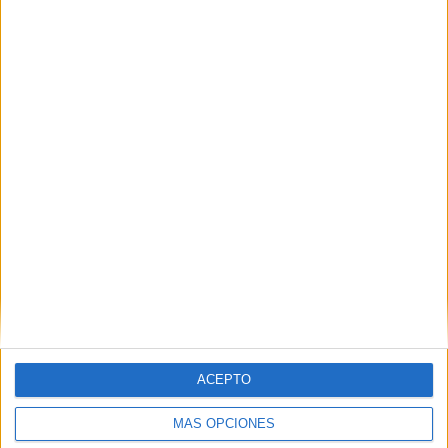
Nombre
*
Correo electrónico
*
Web
ACEPTO
MÁS OPCIONES