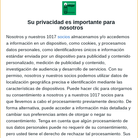
Su privacidad es importante para
nosotros
Nosotros y nuestros 1017
socios
almacenamos y/o accedemos
a información en un dispositivo, como cookies, y procesamos
datos personales, como identificadores únicos e información
estándar enviada por un dispositivo para publicidad y contenido
personalizado, medición de publicidad y contenido,
investigación de audiencia y desarrollo de servicios.
Con su
permiso, nosotros y nuestros socios podemos utilizar datos de
localización geográfica precisa e identificación mediante las
tableros_A2(pictopoly-blanco)
características de dispositivos. Puede hacer clic para otorgarnos
su consentimiento a nosotros y a nuestros 1017 socios para
que llevemos a cabo el procesamiento previamente descrito. De
forma alternativa, puede acceder a información más detallada y
cambiar sus preferencias antes de otorgar o negar su
Acerca de orientacionandujar
consentimiento.
Tenga en cuenta que algún procesamiento de
Orientación Andújar no es solo un blog, es la apuesta
sus datos personales puede no requerir de su consentimiento,
personal de dos profesores Ginés y Maribel, que
pero usted tiene el derecho de rechazar tal procesamiento. Sus