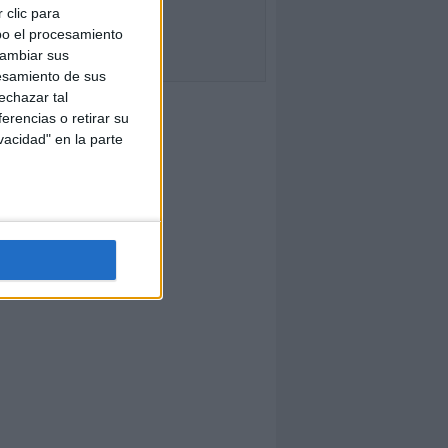
 clic para
bo el procesamiento
cambiar sus
esamiento de sus
echazar tal
erencias o retirar su
vacidad" en la parte