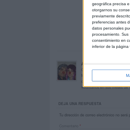
geográfica precisa e 
otorgarnos su conse
previamente descrito
preferencias antes d
datos personales pue
procesamiento. Sus p
consentimiento en cu
inferior de la página
Acerca de orientacion
Orientación Andújar no es sol
Maribel, que además de ser p
M
dentro del blog y en el cual,
voluntarios en sus meses de 
DEJA UNA RESPUESTA
Tu dirección de correo electrónico no será 
Comentario
*