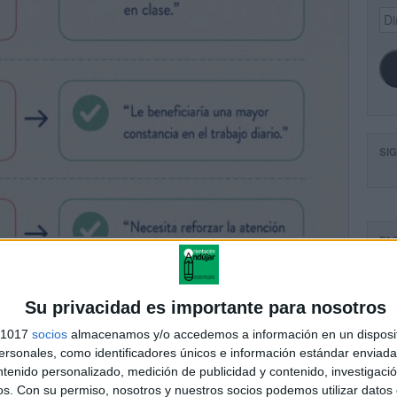
Dir
de
ema
SI
FA
Su privacidad es importante para nosotros
s 1017
socios
almacenamos y/o accedemos a información en un disposit
sonales, como identificadores únicos e información estándar enviada 
ntenido personalizado, medición de publicidad y contenido, investigaci
os.
Con su permiso, nosotros y nuestros socios podemos utilizar datos 