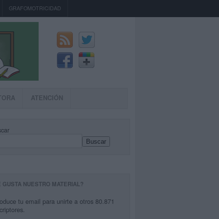
GRAFOMOTRICIDAD
TORA
ATENCIÓN
car
Buscar
E GUSTA NUESTRO MATERIAL?
roduce tu email para unirte a otros 80.871
criptores.