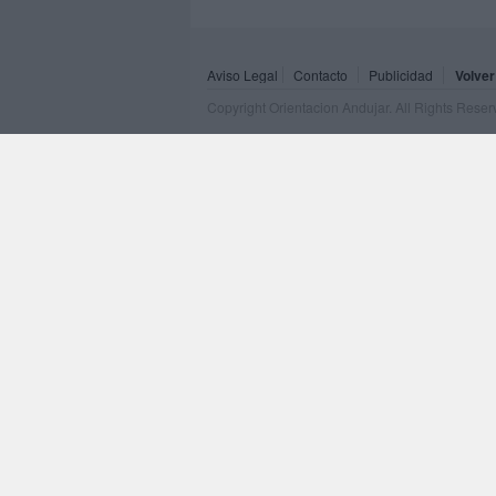
Aviso Legal
Contacto
Publicidad
Volver
Copyright Orientacion Andujar. All Rights Rese