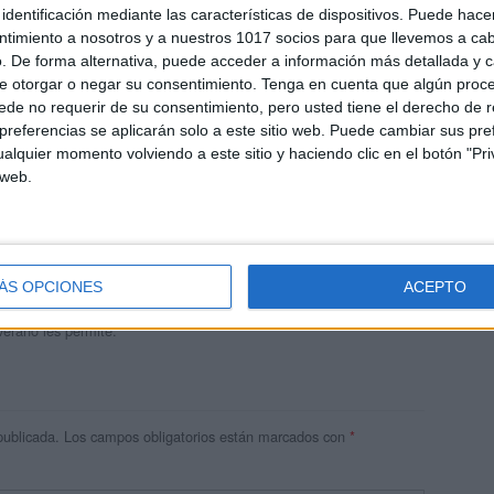
identificación mediante las características de dispositivos. Puede hacer
ntimiento a nosotros y a nuestros 1017 socios para que llevemos a ca
. De forma alternativa, puede acceder a información más detallada y 
e otorgar o negar su consentimiento.
Tenga en cuenta que algún proc
de no requerir de su consentimiento, pero usted tiene el derecho de r
referencias se aplicarán solo a este sitio web. Puede cambiar sus pref
alquier momento volviendo a este sitio y haciendo clic en el botón "Pri
 web.
andujar
o un blog, es la apuesta personal de dos profesores Ginés y
areja, son los encargados de los contenidos que encontramos
ÁS OPCIONES
ACEPTO
 vuelcan la mayor parte del tiempo, que sus tareas como docentes, y
verano les permite.
publicada.
Los campos obligatorios están marcados con
*