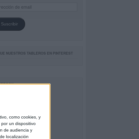
ección
il
Suscribir
GUE NUESTROS TABLEROS EN PINTEREST
CEBOOK
ivo, como cookies, y
por un dispositivo
ón de audiencia y
de localización