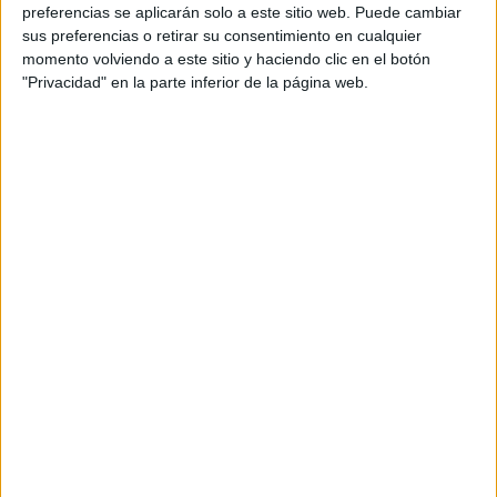
personal de dos profesores Ginés y Maribel, que
preferencias se aplicarán solo a este sitio web. Puede cambiar
además de ser pareja, son los encargados de los
sus preferencias o retirar su consentimiento en cualquier
momento volviendo a este sitio y haciendo clic en el botón
contenidos que encontramos dentro del blog y en el
"Privacidad" en la parte inferior de la página web.
cual, vuelcan la mayor parte del tiempo, que sus tareas
como docentes, y voluntarios en sus meses de verano
les permite.
DEJA UNA RESPUESTA
Tu dirección de correo electrónico no será
publicada.
Los campos obligatorios están marcados
con
*
Comentario
*