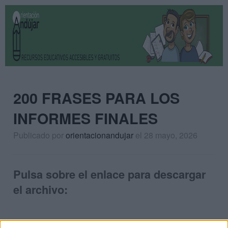
200 FRASES PARA LOS
INFORMES FINALES
Publicado por
orientacionandujar
el 28 mayo, 2026
Pulsa sobre el enlace para descargar
el archivo: