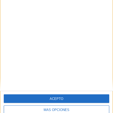
Nombre
*
Correo electrónico
*
Web
ACEPTO
MÁS OPCIONES