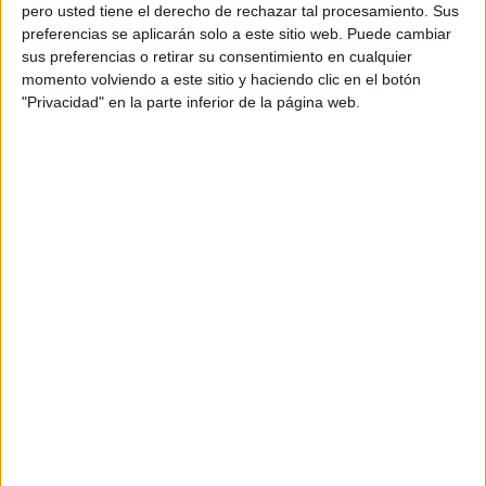
pero usted tiene el derecho de rechazar tal procesamiento. Sus
preferencias se aplicarán solo a este sitio web. Puede cambiar
sus preferencias o retirar su consentimiento en cualquier
momento volviendo a este sitio y haciendo clic en el botón
Acerca de orientacionandujar
"Privacidad" en la parte inferior de la página web.
Orientación Andújar no es solo un blog, es la apuesta
personal de dos profesores Ginés y Maribel, que
además de ser pareja, son los encargados de los
contenidos que encontramos dentro del blog y en el
cual, vuelcan la mayor parte del tiempo, que sus tareas
como docentes, y voluntarios en sus meses de verano
les permite.
DEJA UNA RESPUESTA
Tu dirección de correo electrónico no será
publicada.
Los campos obligatorios están marcados
con
*