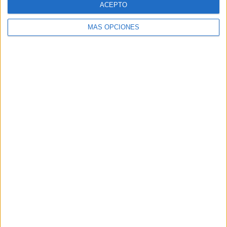
ACEPTO
MÁS OPCIONES
Buscar
Buscar
¿TE GUSTA NUESTRO MATERIAL?
Introduce tu email para unirte a otros
80.869 suscriptores.