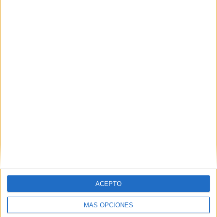
Nombre
*
Correo electrónico
*
Web
ACEPTO
MÁS OPCIONES