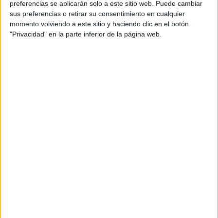
preferencias se aplicarán solo a este sitio web. Puede cambiar
sus preferencias o retirar su consentimiento en cualquier
momento volviendo a este sitio y haciendo clic en el botón
"Privacidad" en la parte inferior de la página web.
Acerca de María Olivares
El autor no ha proporcionado ninguna información.
DEJA UNA RESPUESTA
Tu dirección de correo electrónico no será
publicada.
Los campos obligatorios están marcados
con
*
Comentario
*