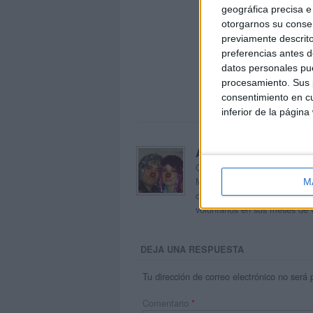
geográfica precisa e 
otorgarnos su conse
previamente descrito
preferencias antes d
datos personales pue
procesamiento. Sus p
consentimiento en cu
inferior de la página
Acerca de orientacion
Orientación Andújar no es sol
Maribel, que además de ser p
M
dentro del blog y en el cual,
voluntarios en sus meses de 
DEJA UNA RESPUESTA
Tu dirección de correo electrónico no será 
Comentario
*