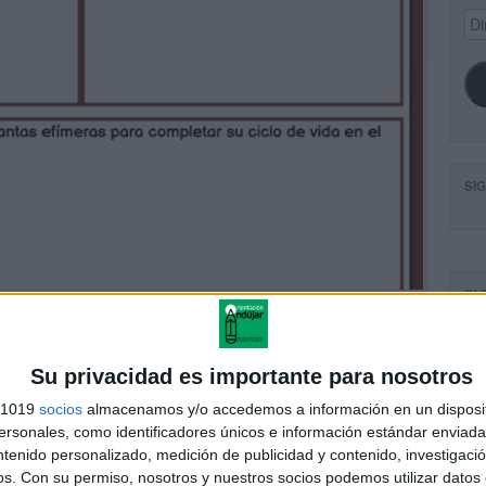
Dir
de
ema
SI
FA
Su privacidad es importante para nosotros
s 1019
socios
almacenamos y/o accedemos a información en un disposit
sonales, como identificadores únicos e información estándar enviada 
ntenido personalizado, medición de publicidad y contenido, investigaci
os.
Con su permiso, nosotros y nuestros socios podemos utilizar datos 