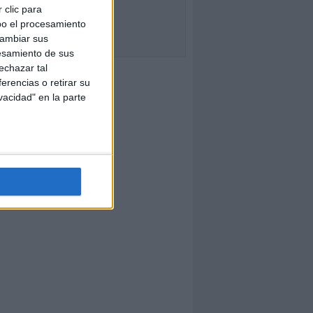
 clic para
bo el procesamiento
cambiar sus
esamiento de sus
echazar tal
erencias o retirar su
vacidad" en la parte