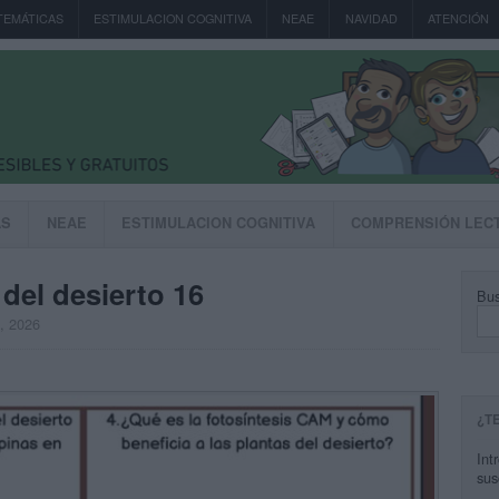
TEMÁTICAS
ESTIMULACION COGNITIVA
NEAE
NAVIDAD
ATENCIÓN
AS
NEAE
ESTIMULACION COGNITIVA
COMPRENSIÓN LEC
del desierto 16
Bus
, 2026
¿T
Int
sus