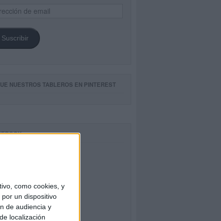
ección
il
Suscribir
GUE NUESTROS TABLEROS EN PINTEREST
CEBOOK
ivo, como cookies, y
por un dispositivo
ón de audiencia y
de localización