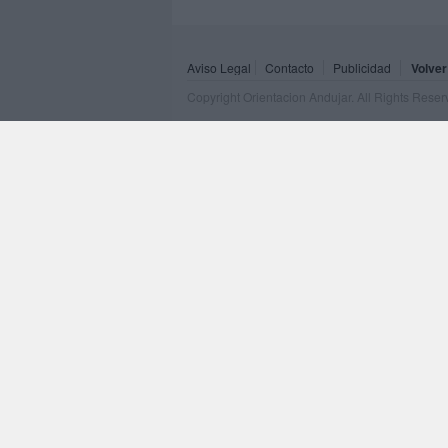
Aviso Legal
Contacto
Publicidad
Volver
Copyright Orientacion Andujar. All Rights Rese