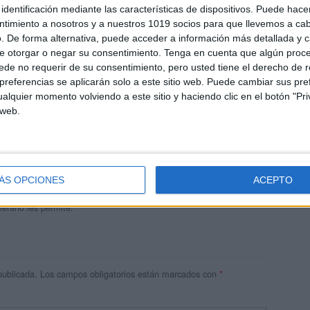
identificación mediante las características de dispositivos. Puede hacer
ntimiento a nosotros y a nuestros 1019 socios para que llevemos a ca
. De forma alternativa, puede acceder a información más detallada y 
e otorgar o negar su consentimiento.
Tenga en cuenta que algún proc
de no requerir de su consentimiento, pero usted tiene el derecho de r
referencias se aplicarán solo a este sitio web. Puede cambiar sus pref
alquier momento volviendo a este sitio y haciendo clic en el botón "Pri
 web.
andujar
o un blog, es la apuesta personal de dos profesores Ginés y
areja, son los encargados de los contenidos que encontramos
ÁS OPCIONES
ACEPTO
 vuelcan la mayor parte del tiempo, que sus tareas como docentes, y
verano les permite.
publicada.
Los campos obligatorios están marcados con
*