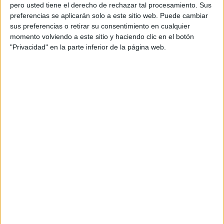
pero usted tiene el derecho de rechazar tal procesamiento. Sus
preferencias se aplicarán solo a este sitio web. Puede cambiar
sus preferencias o retirar su consentimiento en cualquier
momento volviendo a este sitio y haciendo clic en el botón
Acerca de orientacionandujar
"Privacidad" en la parte inferior de la página web.
Orientación Andújar no es solo un blog, es la apuesta
personal de dos profesores Ginés y Maribel, que
además de ser pareja, son los encargados de los
contenidos que encontramos dentro del blog y en el
cual, vuelcan la mayor parte del tiempo, que sus tareas
como docentes, y voluntarios en sus meses de verano
les permite.
DEJA UNA RESPUESTA
Tu dirección de correo electrónico no será
publicada.
Los campos obligatorios están marcados
con
*