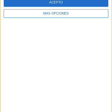
ACEPTO
MÁS OPCIONES
Buscar
Buscar
¿TE GUSTA NUESTRO MATERIAL?
Introduce tu email para unirte a otros
80.871 suscriptores.