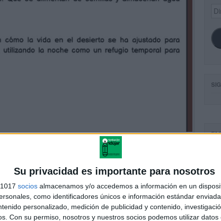
Dir
de
ema
SI
FA
Su privacidad es importante para nosotros
s 1017
socios
almacenamos y/o accedemos a información en un disposit
sonales, como identificadores únicos e información estándar enviada 
ntenido personalizado, medición de publicidad y contenido, investigaci
os.
Con su permiso, nosotros y nuestros socios podemos utilizar datos 