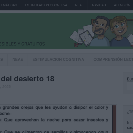
TEMÁTICAS
ESTIMULACION COGNITIVA
NEAE
NAVIDAD
ATENCIÓN
AS
NEAE
ESTIMULACION COGNITIVA
COMPRENSIÓN LEC
del desierto 18
Bus
, 2026
¿T
Int
sus