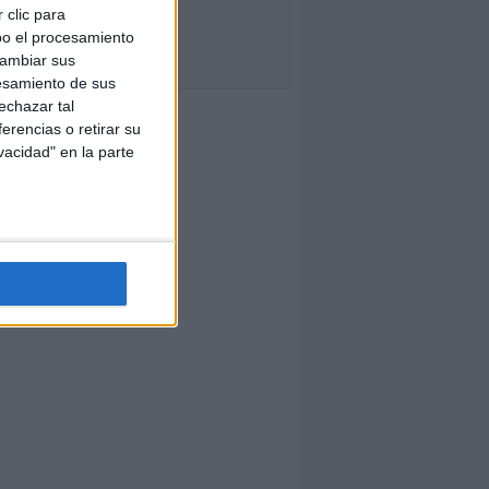
 clic para
bo el procesamiento
cambiar sus
esamiento de sus
echazar tal
erencias o retirar su
vacidad" en la parte