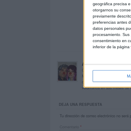
geográfica precisa e 
otorgarnos su conse
previamente descrito
preferencias antes d
datos personales pue
procesamiento. Sus p
consentimiento en cu
inferior de la página
Acerca de orientacion
Orientación Andújar no es sol
Maribel, que además de ser p
M
dentro del blog y en el cual,
voluntarios en sus meses de 
DEJA UNA RESPUESTA
Tu dirección de correo electrónico no será 
Comentario
*