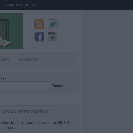
GRAFOMOTRICIDAD
TORA
ATENCIÓN
car
Buscar
E GUSTA NUESTRO MATERIAL?
roduce tu email para unirte a otros 80.871
criptores.