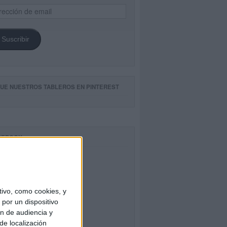
ección
il
Suscribir
GUE NUESTROS TABLEROS EN PINTEREST
CEBOOK
ivo, como cookies, y
por un dispositivo
ón de audiencia y
de localización