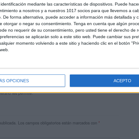
identificación mediante las características de dispositivos. Puede hacer
ntimiento a nosotros y a nuestros 1017 socios para que llevemos a ca
. De forma alternativa, puede acceder a información más detallada y 
e otorgar o negar su consentimiento.
Tenga en cuenta que algún proc
de no requerir de su consentimiento, pero usted tiene el derecho de r
referencias se aplicarán solo a este sitio web. Puede cambiar sus pref
alquier momento volviendo a este sitio y haciendo clic en el botón "Pri
 web.
andujar
o un blog, es la apuesta personal de dos profesores Ginés y
areja, son los encargados de los contenidos que encontramos
ÁS OPCIONES
ACEPTO
 vuelcan la mayor parte del tiempo, que sus tareas como docentes, y
verano les permite.
publicada.
Los campos obligatorios están marcados con
*