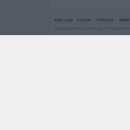
Aviso Legal
Contacto
Publicidad
Volver
Copyright Orientacion Andujar. All Rights Rese