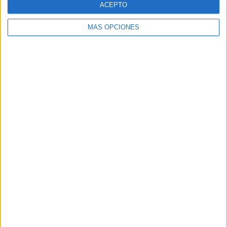
ACEPTO
MÁS OPCIONES
Buscar
Buscar
¿TE GUSTA NUESTRO MATERIAL?
Introduce tu email para unirte a otros
80.842 suscriptores.