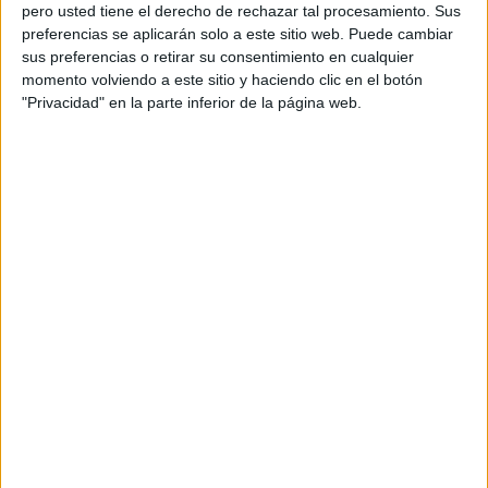
pero usted tiene el derecho de rechazar tal procesamiento. Sus
preferencias se aplicarán solo a este sitio web. Puede cambiar
sus preferencias o retirar su consentimiento en cualquier
momento volviendo a este sitio y haciendo clic en el botón
Acerca de orientacionandujar
"Privacidad" en la parte inferior de la página web.
Orientación Andújar no es solo un blog, es la apuesta
personal de dos profesores Ginés y Maribel, que
además de ser pareja, son los encargados de los
contenidos que encontramos dentro del blog y en el
cual, vuelcan la mayor parte del tiempo, que sus tareas
como docentes, y voluntarios en sus meses de verano
les permite.
DEJA UNA RESPUESTA
Tu dirección de correo electrónico no será
publicada.
Los campos obligatorios están marcados
con
*