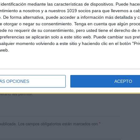
identificación mediante las características de dispositivos. Puede hacer
ntimiento a nosotros y a nuestros 1019 socios para que llevemos a ca
. De forma alternativa, puede acceder a información más detallada y 
e otorgar o negar su consentimiento.
Tenga en cuenta que algún proc
de no requerir de su consentimiento, pero usted tiene el derecho de r
referencias se aplicarán solo a este sitio web. Puede cambiar sus pref
alquier momento volviendo a este sitio y haciendo clic en el botón "Pri
 web.
andujar
o un blog, es la apuesta personal de dos profesores Ginés y
areja, son los encargados de los contenidos que encontramos
ÁS OPCIONES
ACEPTO
 vuelcan la mayor parte del tiempo, que sus tareas como docentes, y
verano les permite.
publicada.
Los campos obligatorios están marcados con
*