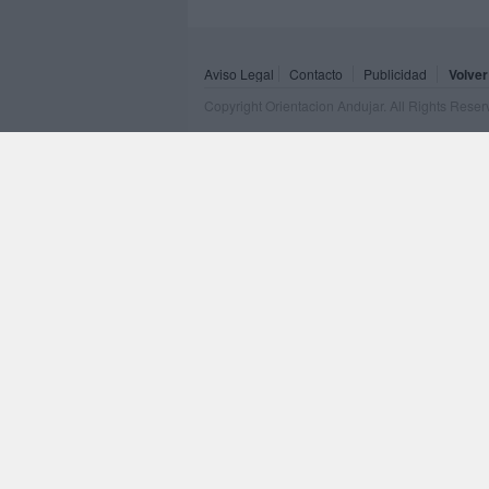
Aviso Legal
Contacto
Publicidad
Volver
Copyright Orientacion Andujar. All Rights Rese