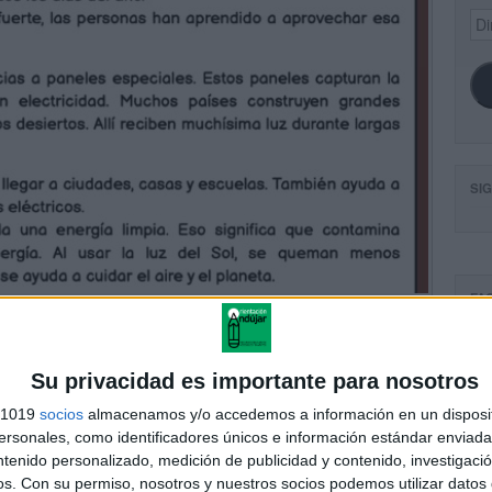
Dir
de
ema
SI
FA
Su privacidad es importante para nosotros
s 1019
socios
almacenamos y/o accedemos a información en un disposit
sonales, como identificadores únicos e información estándar enviada 
ntenido personalizado, medición de publicidad y contenido, investigaci
os.
Con su permiso, nosotros y nuestros socios podemos utilizar datos 