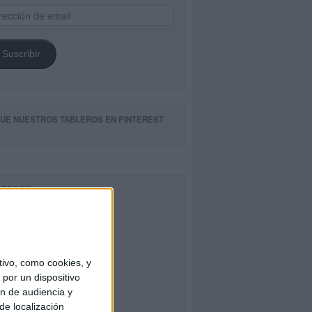
ección
il
Suscribir
GUE NUESTROS TABLEROS EN PINTEREST
CEBOOK
ivo, como cookies, y
por un dispositivo
ón de audiencia y
de localización