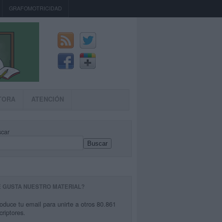
GRAFOMOTRICIDAD
TORA
ATENCIÓN
car
Buscar
E GUSTA NUESTRO MATERIAL?
roduce tu email para unirte a otros 80.861
criptores.