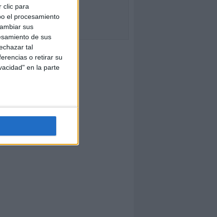
 clic para
bo el procesamiento
cambiar sus
esamiento de sus
echazar tal
erencias o retirar su
vacidad" en la parte