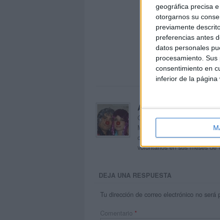
geográfica precisa e 
otorgarnos su conse
previamente descrito
preferencias antes d
datos personales pue
procesamiento. Sus p
consentimiento en cu
inferior de la página
Acerca de orientacion
Orientación Andújar no es sol
Maribel, que además de ser p
M
dentro del blog y en el cual,
voluntarios en sus meses de 
DEJA UNA RESPUESTA
Tu dirección de correo electrónico no será 
Comentario
*