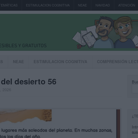
TEMÁTICAS
ESTIMULACION COGNITIVA
NEAE
NAVIDAD
ATENCIÓN
AS
NEAE
ESTIMULACION COGNITIVA
COMPRENSIÓN LEC
del desierto 56
Bus
, 2026
¿T
Int
sus